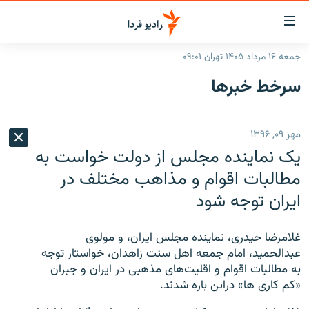
ینک‌های
ابلیت
سترسی
جمعه ۱۶ مرداد ۱۴۰۵ تهران ۰۹:۰۱
ازگشت
صفحه اصلی
سرخط‌ خبرها
ازگشت
ایران
ه
نوی
جهان
مهر ۰۹, ۱۳۹۶
صلی
رادیو
فتن
یک نماینده مجلس از دولت خواست به
ه
پادکست
انتخاب کنید و بشنوید
مطالبات اقوام و مذاهب مختلف در
فحه
ایران توجه شود
چندرسانه‌ای
برنامه‌های رادیویی
ستجو
زنان فردا
فرکانس‌ها
گزارش‌های تصویری
غلامرضا حیدری، نماینده مجلس ایران، و مولوی
گزارش‌های ویدئویی
عبدالحمید، امام جمعه اهل سنت زاهدان، خواستار توجه
English
به مطالبات اقوام و اقلیت‌های مذهبی در ایران و جبران
«کم کاری ها» دراین باره شدند.
به ما بپیوندید