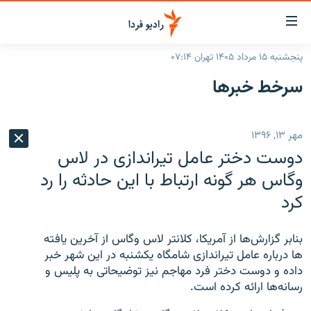
ینک‌های
ابلیت
سترسی
پنجشنبه ۱۵ مرداد ۱۴۰۵ تهران ۰۷:۱۴
ازگشت
صفحه اصلی
سرخط‌ خبرها
ازگشت
ایران
ه
نوی
جهان
مهر ۱۳, ۱۳۹۶
صلی
رادیو
فتن
دوست دختر عامل تیراندازی در لاس
ه
پادکست
انتخاب کنید و بشنوید
وگاس هر گونه ارتباط با این حادثه را رد
فحه
کرد
چندرسانه‌ای
برنامه‌های رادیویی
ستجو
زنان فردا
فرکانس‌ها
گزارش‌های تصویری
بنابر گزارش‌ها از آمریکا، کلانتر لاس وگاس از آخرین یافته
گزارش‌های ویدئویی
ها درباره عامل تیراندازی شامگاه یکشنبه در این شهر خبر
English
داده و دوست دختر فرد مهاجم نیز توضیحاتی به پلیس و
رسانه‌ها ارائه کرده است.
به ما بپیوندید