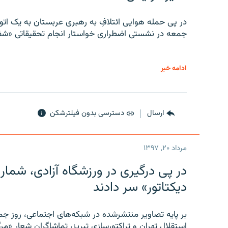
در پی حمله هوایی ائتلافِ به رهبری عربستان به یک ا
جمعه در نشستی اضطراری خواستار انجام تحقیقاتی «شفا
ادامه خبر
ارسال
دسترسی بدون فیلترشکن
مرداد ۲۰, ۱۳۹۷
در پی درگیری در ورزشگاه آزادی، شمار
دیکتاتور» سر دادند
بر پایه تصاویر منتشرشده در شبکه‌های اجتماعی، روز جمع
استقلال تهران و تراکتورسازی تبریز، تماشاگران شعار «مرگ