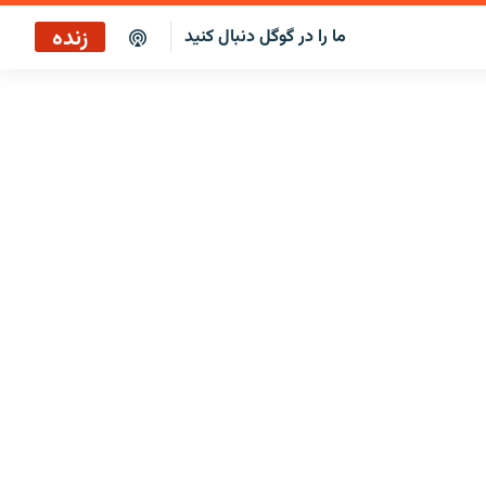
زنده
ما را در گوگل دنبال کنید
پخش آنلاین
پخش رادیویی
پخش آنلاین
پخش ماهواره‌ای