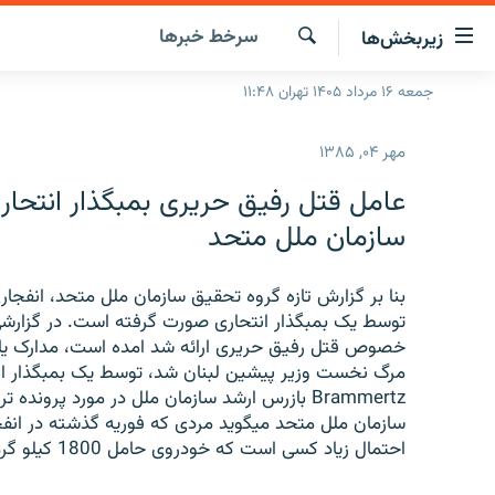
ینک‌های
سرخط‌ خبرها
زیربخش‌ها
ابلیت
سترسی
جستجو
جمعه ۱۶ مرداد ۱۴۰۵ تهران ۱۱:۴۸
صفحه اصلی
ازگشت
ایران
ازگشت
مهر ۰۴, ۱۳۸۵
ه
جهان
نوی
عامل قتل رفیق حریری بمبگذار انتحاری
صلی
رادیو
سازمان ملل متحد
فتن
پادکست
انتخاب کنید و بشنوید
ه
فحه
بنا بر گزارش تازه گروه تحقیق سازمان ملل متحد، انفجا
چندرسانه‌ای
برنامه‌های رادیویی
ستجو
توسط یک بمبگذار انتحاری صورت گرفته است. در گزارشی
زنان فردا
فرکانس‌ها
گزارش‌های تصویری
خصوص قتل رفیق حریری ارائه شد امده است، مدارک یافت
مرگ نخست وزیر پیشین لبنان شد، توسط یک بمبگذار ا
گزارش‌های ویدئویی
Brammertz بازرس ارشد سازمان ملل در مورد پرو
احتمال زیاد کسی است که خودروی حامل 1800 کیلو گرم مواد منفجره را به محل انفجار هدایت کرده است.