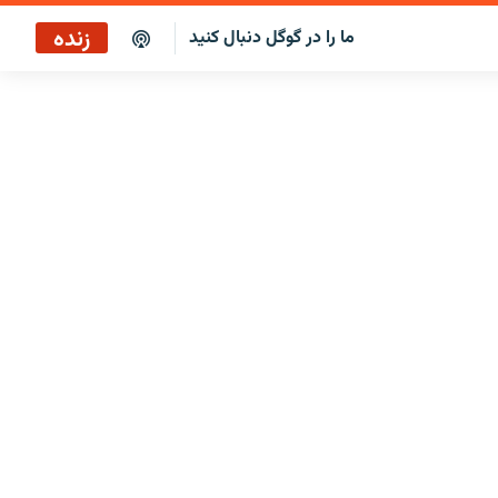
زنده
ما را در گوگل دنبال کنید
پخش آنلاین
پخش رادیویی
پخش آنلاین
پخش ماهواره‌ای