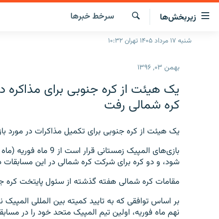
ینک‌های
سرخط‌ خبرها
زیربخش‌ها
ابلیت
سترسی
جستجو
شنبه ۱۷ مرداد ۱۴۰۵ تهران ۱۰:۳۲
صفحه اصلی
ازگشت
ایران
ازگشت
بهمن ۰۳, ۱۳۹۶
ه
جهان
نوی
یک هیئت از کره جنوبی برای مذاکره در
صلی
رادیو
کره شمالی رفت
فتن
پادکست
انتخاب کنید و بشنوید
ه
فحه
یک هیئت از کره جنوبی برای تکمیل مذاکرات در مورد با
چندرسانه‌ای
برنامه‌های رادیویی
ستجو
زنان فردا
بازی‌های المپیک زمستانی
فرکانس‌ها
گزارش‌های تصویری
شود، و دو کره برای شرکت کره شمالی در این مسابقات د
گزارش‌های ویدئویی
مقامات کره شمالی هفته گذشته از سئول پایتخت کره جنو
بر اساس توافقی که به تایید کمیته بین المللی المپیک 
نهم ماه فوریه، اولین تیم المپیک متحد خود را در مسا