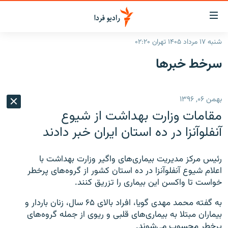
ینک‌های
ابلیت
سترسی
شنبه ۱۷ مرداد ۱۴۰۵ تهران ۰۲:۲۰
ازگشت
صفحه اصلی
سرخط‌ خبرها
ازگشت
ایران
ه
نوی
جهان
بهمن ۰۶, ۱۳۹۶
صلی
رادیو
فتن
مقامات وزارت بهداشت از شیوع
ه
پادکست
انتخاب کنید و بشنوید
آنفلوآنزا در ده استان ایران خبر دادند
فحه
چندرسانه‌ای
برنامه‌های رادیویی
ستجو
رئیس مرکز مدیریت بیماری‌های واگیر وزارت بهداشت با
زنان فردا
فرکانس‌ها
گزارش‌های تصویری
اعلام شیوع آنفلوآنزا در ده استان کشور از گروه‌های پرخطر
خواست تا واکسن این بیماری را تزریق کنند.
گزارش‌های ویدئویی
English
به گفته محمد مهدی گویا،‌ افراد بالای ۶۵ سال، زنان باردار و
بیماران مبتلا به بیماری‌های قلبی و ریوی از جمله گروه‌های
به ما بپیوندید
پرخطر محسوب می‌شوند.