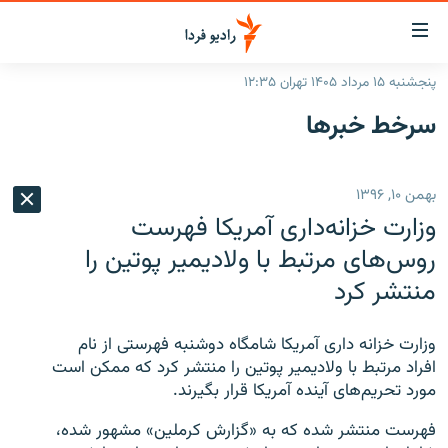
ینک‌های
ابلیت
سترسی
پنجشنبه ۱۵ مرداد ۱۴۰۵ تهران ۱۲:۳۵
ازگشت
صفحه اصلی
سرخط‌ خبرها
ازگشت
ایران
ه
نوی
جهان
بهمن ۱۰, ۱۳۹۶
صلی
رادیو
فتن
وزارت خزانه‌داری آمریکا فهرست
ه
پادکست
انتخاب کنید و بشنوید
روس‌های مرتبط با ولادیمیر پوتین را
فحه
منتشر کرد
چندرسانه‌ای
برنامه‌های رادیویی
ستجو
زنان فردا
فرکانس‌ها
گزارش‌های تصویری
وزارت خزانه داری آمریکا شامگاه دوشنبه فهرستی از نام
گزارش‌های ویدئویی
افراد مرتبط با ولادیمیر پوتین را منتشر کرد که ممکن است
English
مورد تحریم‌های آینده آمریکا قرار بگیرند.
به ما بپیوندید
فهرست منتشر شده که به «گزارش کرملین» مشهور شده،