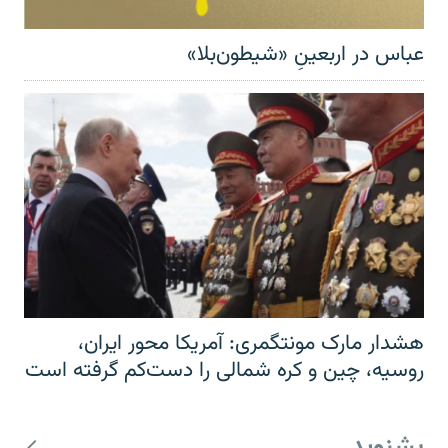
عباس در اربعینِ «شیطون‌بلا»
هشدار مارک مونتگمری: آمریکا محور ایران،
روسیه، چین و کره شمالی را دست‌کم گرفته است