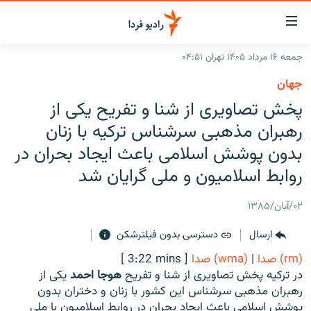
ینک‌های
ابلیت
سترسی
جمعه ۱۶ مرداد ۱۴۰۵ تهران ۰۴:۵۱
ازگشت
صفحه اصلی
جهان
ازگشت
ایران
پخش تصاویری از شنا و تفریح یکی از
ه
نوی
جهان
رهبران مذهبی سرشناس ترکیه با زنان
صلی
رادیو
بدون پوشش اسلامی باعث ایجاد بحران در
فتن
ه
روابط اسلامیون و ملی گرایان شد
پادکست
انتخاب کنید و بشنوید
فحه
چندرسانه‌ای
برنامه‌های رادیویی
ستجو
۰۲/آبان/۱۳۸۵
زنان فردا
فرکانس‌ها
گزارش‌های تصویری
ارسال
دسترسی بدون فیلترشکن
گزارش‌های ویدئویی
(rm) صدا
|
(wma) صدا
[ 3:22 mins ]
English
در ترکیه پخش تصاویری از شنا و تفریح
هوجا احمد
یکی از
رهبران مذهبی سرشناس این کشور با زنان و دختران بدون
به ما بپیوندید
پوشش اسلامی باعث ایجاد بحران در روابط اسلامیون با ملی