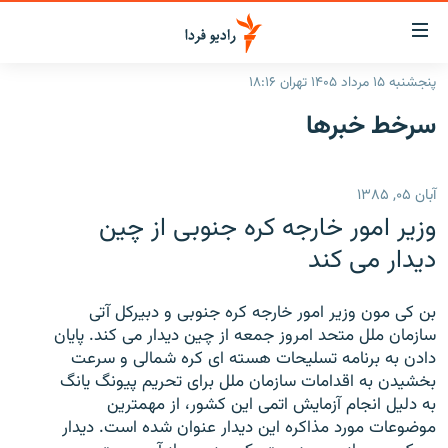
ینک‌های
ابلیت
سترسی
پنجشنبه ۱۵ مرداد ۱۴۰۵ تهران ۱۸:۱۶
ازگشت
صفحه اصلی
سرخط‌ خبرها
ازگشت
ایران
ه
نوی
جهان
آبان ۰۵, ۱۳۸۵
صلی
رادیو
فتن
وزیر امور خارجه کره جنوبی از چین
ه
پادکست
انتخاب کنید و بشنوید
دیدار می کند
فحه
چندرسانه‌ای
برنامه‌های رادیویی
ستجو
بن کی مون وزیر امور خارجه کره جنوبی و دبیرکل آتی
زنان فردا
فرکانس‌ها
گزارش‌های تصویری
سازمان ملل متحد امروز جمعه از چین دیدار می کند. پایان
دادن به برنامه تسلیحات هسته ای کره شمالی و سرعت
گزارش‌های ویدئویی
English
بخشیدن به اقدامات سازمان ملل برای تحریم پیونگ یانگ
به دلیل انجام آزمایش اتمی این کشور، از مهمترین
موضوعات مورد مذاکره این دیدار عنوان شده است. دیدار
به ما بپیوندید