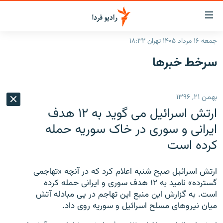
ینک‌های
ابلیت
سترسی
جمعه ۱۶ مرداد ۱۴۰۵ تهران ۱۸:۳۲
ازگشت
صفحه اصلی
سرخط‌ خبرها
ازگشت
ایران
ه
نوی
جهان
بهمن ۲۱, ۱۳۹۶
صلی
رادیو
فتن
ارتش اسرائیل می گوید به ۱۲ هدف
ه
پادکست
انتخاب کنید و بشنوید
ایرانی و سوری در خاک سوریه حمله
فحه
کرده است
چندرسانه‌ای
برنامه‌های رادیویی
ستجو
زنان فردا
فرکانس‌ها
گزارش‌های تصویری
ارتش اسرائیل صبح شنبه اعلام کرد که در آنچه «تهاجمی
گزارش‌های ویدئویی
گسترده» نامید به ۱۲ هدف سوری و ایرانی حمله کرده
English
است. به گزارش این منبع این تهاجم در پی مبادله آتش
میان نیروهای مسلح اسرائیل و سوریه روی داد.
به ما بپیوندید