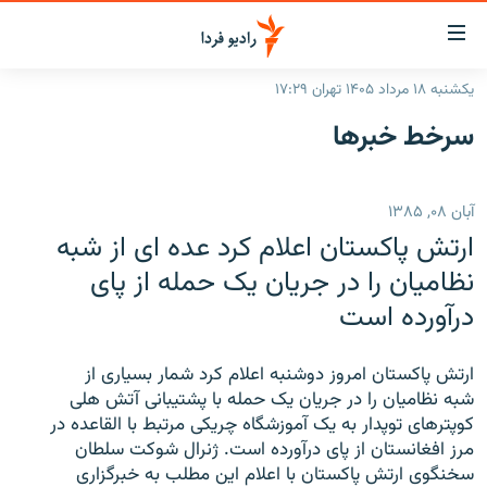
ینک‌های
ابلیت
سترسی
یکشنبه ۱۸ مرداد ۱۴۰۵ تهران ۱۷:۲۹
ازگشت
صفحه اصلی
سرخط‌ خبرها
ازگشت
ایران
ه
نوی
جهان
آبان ۰۸, ۱۳۸۵
صلی
رادیو
فتن
ارتش پاکستان اعلام کرد عده ای از شبه
ه
پادکست
انتخاب کنید و بشنوید
نظامیان را در جریان یک حمله از پای
فحه
درآورده است
چندرسانه‌ای
برنامه‌های رادیویی
ستجو
زنان فردا
فرکانس‌ها
گزارش‌های تصویری
ارتش پاکستان امروز دوشنبه اعلام کرد شمار بسیاری از
گزارش‌های ویدئویی
شبه نظامیان را در جریان یک حمله با پشتیبانی آتش هلی
English
کوپترهای توپدار به یک آموزشگاه چریکی مرتبط با القاعده در
مرز افغانستان از پای درآورده است. ژنرال شوکت سلطان
به ما بپیوندید
سخنگوی ارتش پاکستان با اعلام این مطلب به خبرگزاری