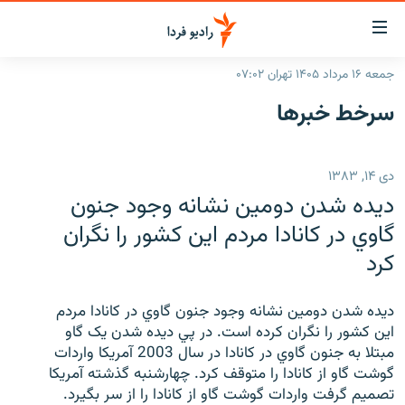
ینک‌های
ابلیت
سترسی
جمعه ۱۶ مرداد ۱۴۰۵ تهران ۰۷:۰۲
ازگشت
صفحه اصلی
سرخط‌ خبرها
ازگشت
ایران
ه
نوی
جهان
دی ۱۴, ۱۳۸۳
صلی
رادیو
فتن
ديده شدن دومين نشانه وجود جنون
ه
پادکست
انتخاب کنید و بشنوید
گاوي در کانادا مردم اين کشور را نگران
فحه
کرد
چندرسانه‌ای
برنامه‌های رادیویی
ستجو
زنان فردا
فرکانس‌ها
گزارش‌های تصویری
ديده شدن دومين نشانه وجود جنون گاوي در کانادا مردم
گزارش‌های ویدئویی
اين کشور را نگران کرده است. در پي ديده شدن يک گاو
English
مبتلا به جنون گاوي در کانادا در سال 2003 آمريکا واردات
گوشت گاو از کانادا را متوقف کرد. چهارشنبه گذشته آمريکا
به ما بپیوندید
تصميم گرفت واردات گوشت گاو از کانادا را از سر بگيرد.