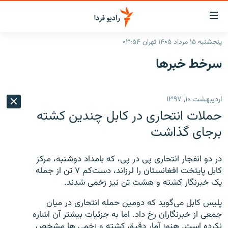
ینک‌های
ابلیت
سترسی
پنجشنبه ۱۵ مرداد ۱۴۰۵ تهران ۰۳:۵۴
ازگشت
صفحه اصلی
سرخط‌ خبرها
ازگشت
ایران
ه
نوی
جهان
اردیبهشت ۱۰, ۱۳۹۷
صلی
رادیو
فتن
حملات انتحاری در کابل چندین کشته
ه
پادکست
انتخاب کنید و بشنوید
برجای گذاشت
فحه
چندرسانه‌ای
برنامه‌های رادیویی
ستجو
در دو انفجار انتحاری پی در پی، که بامداد دوشنبه، مرکز
زنان فردا
فرکانس‌ها
گزارش‌های تصویری
کابل پایتخت افغانستان را لرزاند، دست‌کم ۷ تن از جمله
یک خبرنگار کشته و هشت تن نیز زخمی شدند.
گزارش‌های ویدئویی
English
پلیس کابل می‌گوید که دومین حمله انتحاری در میان
جمعی از خبرنگاران رخ داد. اما به جزئیات بیشتر آن اشاره
به ما بپیوندید
نکرده است. هنوز آمار دقیق کشته و زخمی ها مشخص