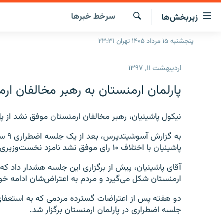
ینک‌های
سرخط‌ خبرها
زیربخش‌ها
ابلیت
سترسی
جستجو
پنجشنبه ۱۵ مرداد ۱۴۰۵ تهران ۲۳:۳۱
صفحه اصلی
ازگشت
ایران
ازگشت
اردیبهشت ۱۱, ۱۳۹۷
ه
جهان
نوی
پارلمان ارمنستان به رهبر مخالفان ار
صلی
رادیو
فتن
پادکست
نیکول پاشینیان، رهبر مخالفان ارمنستان موفق نشد از پ
انتخاب کنید و بشنوید
ه
فحه
چندرسانه‌ای
برنامه‌های رادیویی
به گ
ستجو
پاشینیان با اختلاف ۱۰ رای موفق نشد نامزد نخست‌وزیری شود.
زنان فردا
فرکانس‌ها
گزارش‌های تصویری
آقای پاشینیان،‌ پیش از برگزاری این جلسه هشدار داد 
گزارش‌های ویدئویی
ارمنستان شکل می‌‌گیرد و مردم به اعتراض‌شان ادامه خوا
دو هفته پس از اعتراضات گسترده مردمی که به استعفای
جلسه اضطراری در پارلمان ارمنستان برگزار شد.