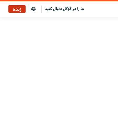
زنده
ما را در گوگل دنبال کنید
پخش آنلاین
پخش رادیویی
پخش آنلاین
پخش ماهواره‌ای