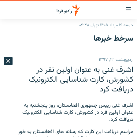
ینک‌های
ابلیت
سترسی
جمعه ۱۶ مرداد ۱۴۰۵ تهران ۰۶:۴۸
ازگشت
صفحه اصلی
سرخط‌ خبرها
ازگشت
ایران
ه
نوی
جهان
اردیبهشت ۱۳, ۱۳۹۷
صلی
رادیو
فتن
اشرف غنی به عنوان اولین نفر در
ه
پادکست
انتخاب کنید و بشنوید
کشورش، کارت شناسایی الکترونیک
فحه
دریافت کرد
چندرسانه‌ای
برنامه‌های رادیویی
ستجو
زنان فردا
فرکانس‌ها
گزارش‌های تصویری
اشرف غنی رییس جمهوری افغانستان، روز پنجشنبه به
گزارش‌های ویدئویی
عنوان اولین فرد در کشورش، کارت شناسایی الکترونیک
English
دریافت کرد.
به ما بپیوندید
مراسم دریافت این کارت که رسانه های افغانستان به طور