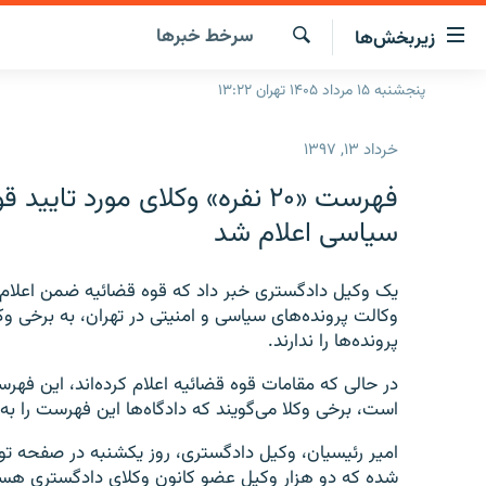
ینک‌های
سرخط‌ خبرها
زیربخش‌ها
ابلیت
سترسی
جستجو
پنجشنبه ۱۵ مرداد ۱۴۰۵ تهران ۱۳:۲۲
صفحه اصلی
ازگشت
ایران
ازگشت
خرداد ۱۳, ۱۳۹۷
ه
جهان
نوی
فهرست «۲۰ نفره» وکلای مورد تا
صلی
رادیو
سیاسی اعلام شد
فتن
پادکست
انتخاب کنید و بشنوید
ه
فحه
چندرسانه‌ای
برنامه‌های رادیویی
ستجو
وکالت پرونده‌های سیاسی و امنیتی در تهران، به برخی و
زنان فردا
فرکانس‌ها
گزارش‌های تصویری
پرونده‌ها را ندارند.
گزارش‌های ویدئویی
در حالی که مقامات قوه قضائیه اعلام کرده‌اند، این فهر
است، برخی وکلا می‌گویند که دادگاه‌ها این فهرست را به 
شده که دو هزار وکیل عضو کانون وکلای دادگستری هست