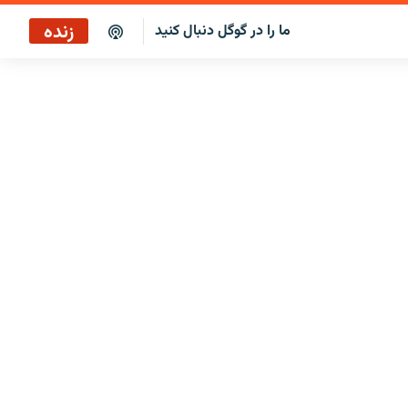
زنده
ما را در گوگل دنبال کنید
پخش آنلاین
پخش رادیویی
پخش آنلاین
پخش ماهواره‌ای