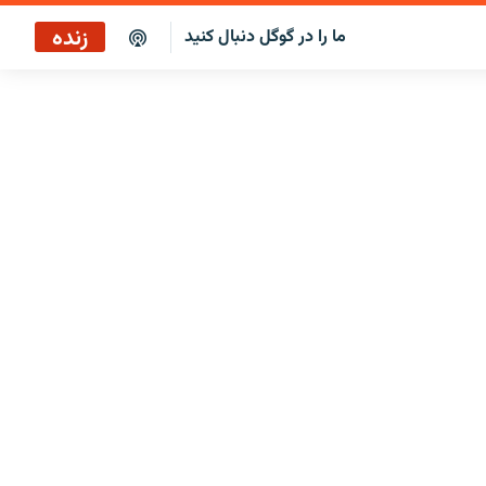
زنده
ما را در گوگل دنبال کنید
پخش آنلاین
پخش رادیویی
پخش آنلاین
پخش ماهواره‌ای