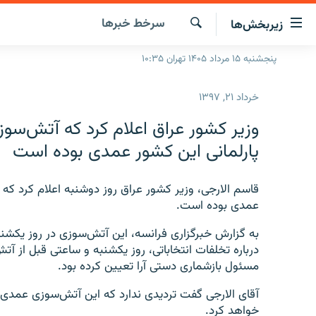
ینک‌های
سرخط‌ خبرها
زیربخش‌ها
ابلیت
سترسی
جستجو
پنجشنبه ۱۵ مرداد ۱۴۰۵ تهران ۱۰:۳۵
صفحه اصلی
ازگشت
ایران
ازگشت
خرداد ۲۱, ۱۳۹۷
ه
جهان
نوی
وزیر کشور عراق اعلام کرد که آتش‌سوز
صلی
رادیو
پارلمانی این کشور عمدی بوده است
فتن
پادکست
انتخاب کنید و بشنوید
ه
فحه
قاسم الارجی، وزیر کشور عراق روز دوشنبه اعلام کرد که
چندرسانه‌ای
برنامه‌های رادیویی
ستجو
عمدی بوده است.
زنان فردا
فرکانس‌ها
گزارش‌های تصویری
به گزارش خبرگزاری فرانسه، این آتش‌سوزی در روز یکشنبه و
گزارش‌های ویدئویی
مسئول بازشماری دستی آرا تعیین کرده بود.
آقای الارجی گفت تردیدی ندارد که این آتش‌سوزی عمدی ب
خواهد کرد.