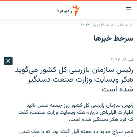
ینک‌های
ابلیت
سترسی
شنبه ۱۷ مرداد ۱۴۰۵ تهران ۱۲:۴۶
ازگشت
صفحه اصلی
سرخط‌ خبرها
ازگشت
ایران
ه
نوی
جهان
تیر ۰۸, ۱۳۹۷
صلی
رادیو
فتن
رئیس سازمان بازرسی کل کشور می‌گوید
ه
پادکست
انتخاب کنید و بشنوید
هکر وبسایت وزارت صنعت دستگیر
فحه
شده است
چندرسانه‌ای
برنامه‌های رادیویی
ستجو
زنان فردا
فرکانس‌ها
گزارش‌های تصویری
رئیس سازمان بازرسی کل کشور روز جمعه ضمن تائید
گزارش‌های ویدئویی
اظهارات قبلی‌اش درباره هک وبسایت وزارت صنعت، گفت
English
که فرد هکر دستگیر شده است.
به ما بپیوندید
ناصر سراج حدود دو هفته قبل گفته بود که با هک شدن