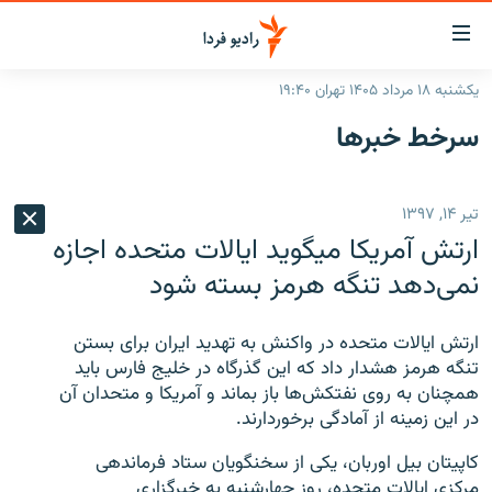
ینک‌های
ابلیت
سترسی
یکشنبه ۱۸ مرداد ۱۴۰۵ تهران ۱۹:۴۰
ازگشت
صفحه اصلی
سرخط‌ خبرها
ازگشت
ایران
ه
نوی
جهان
تیر ۱۴, ۱۳۹۷
صلی
رادیو
فتن
ارتش آمریکا میگوید ایالات متحده اجازه
ه
پادکست
انتخاب کنید و بشنوید
نمی‌دهد تنگه هرمز بسته شود
فحه
چندرسانه‌ای
برنامه‌های رادیویی
ستجو
ارتش ایالات متحده در واکنش به تهدید ایران برای بستن
زنان فردا
فرکانس‌ها
گزارش‌های تصویری
تنگه هرمز هشدار داد که این گذرگاه در خلیج فارس باید
همچنان به روی نفتکش‌ها باز بماند و آمریکا و متحدان آن
گزارش‌های ویدئویی
English
در این زمینه از آمادگی برخوردارند.
کاپیتان بیل اوربان، یکی از سخنگویان ستاد فرماندهی
به ما بپیوندید
مرکزی ایالات متحده، روز چهارشنبه به خبرگزاری