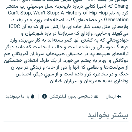
Chang که اخيرا کتابي درباره تاريخچه نسل موسيقي رپ منتشر
کرد به نام Can’t Stop, Won’t Stop: A History of Hip Hop
Generation در مصاحبه‌اي گفت اصطلاحات روزمره در بغداد،
واژه‌هائي مثل بمب کنار جاده‌اي، يا ارتش عراق که به آن ICDC
مي‌گويند و حاجي، واژه‌اي که سربازها در باره شورشيان و
جهادي‌هائي که به کشتن آنها کمر بسته‌اند به کار مي‌برند، وارد
فرهنگ موسيقي رپ شده است و جالب اينجاست که مانند ديگر
ترانه‌هاي هيپ‌هاپ، در موسيقي هيپ‌هاپ سربازان آمريکائي هم
دوگانگي و ابهام به چشم مي‌خورد. از يک طرف انتقادي خشمگين
از سياست‌ها و نظامي که آنها را دور از خانه و زندگي در ميدان
جنگ و در مخاطره قرار داده است و از سوي ديگر، احساس
وفاداري به به همرزمان و سربازان خيابان.
ارسال
دسترسی بدون فیلترشکن
به ما بپیوندید
بیشتر بخوانید