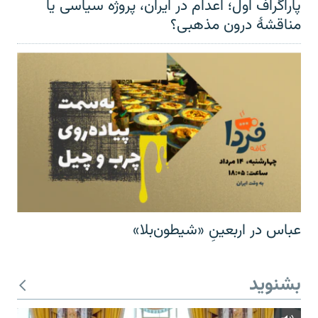
پاراگراف اول؛ اعدام در ایران، پروژه سیاسی یا
مناقشهٔ درون مذهبی؟
عباس در اربعینِ «شیطون‌بلا»
بشنوید