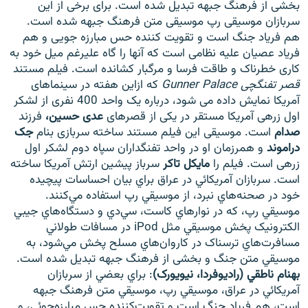
بخشی از فرهنگ جبهه تبدیل شده است. برای برخی از این
سربازان موسیقی رپ موسیقی متن فرهنگ جبهه شده است.
هم فریاد جنگ است و تقویت کننده حس مبارزه جویی و هم
فریاد عصیان علیه نظامی است که آنها را گاه علیرغم میل خود به
کاری خطرناک و طاقت فرسا و مرگبار کشانده است. فیلم مستند
زبان‌های دیگر
قصر تفنگچی Gunner Palace
که ازاین هفته در سینماهای
آمریکا نمایش داده می شود، درباره یک واحد 400 نفری از لشکر
اول زرهی آمریکا مستقر در یکی از قصرهای
عدی حسین،
فرزند
صدام
است. موسیقی این فیلم مستند ساخته سربازی بنام
جک
دراموند
و همرزمان او در واحد تفنگداران سپاه دوم لشکر اول
زرهی است. فیلم را
مایکل تاکر
سرباز پیشین ارتش آمریکا ساخته
است. سربازان آمريکائي در عراق براي بيان احساسات پيچيده
خود در صحنه‌هاي نبرد، از موسيقي رپ استفاده مي‌کنند.
موسيقي رپ، که در نوارهاي کاست، سي‌دي و دستگاه‌هاي جيبي
الکترونيک پخش موسيقي مثل iPod در مسافات طولاني
مسافرت‌هاي ترسناک در کاروان‌هاي مسلح پخش مي‌شود، به
موسيقي متن جنگ و بخشی از فرهنگ جبهه تبديل شده است.
بهنام ناطقي (راديوفردا، نيويورک)
: براي بعضي از سربازان
آمريکائي در عراق، موسيقي رپ، موسيقي متن فرهنگ جبهه
است، هم فرياد جنگ است و تقويت‌کننده حس مبارزه‌جوئي، و