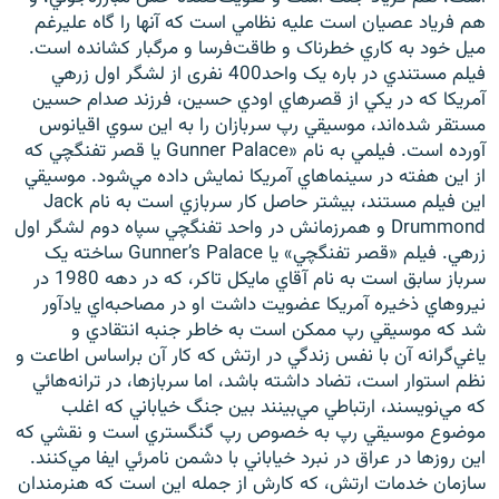
هم فرياد عصيان است عليه نظامي است که آنها را گاه عليرغم
ميل خود به کاري خطرناک و طاقت‌فرسا و مرگبار کشانده است.
فيلم مستندي در باره يک واحد400 نفری از لشگر اول زرهي
آمريکا که در يکي از قصرهاي اودي حسين، فرزند صدام حسين
مستقر شده‌اند، موسيقي رپ سربازان را به اين سوي اقيانوس
آورده است. فيلمي به نام «Gunner Palace يا قصر تفنگچي که
از اين هفته در سينماهاي آمريکا نمايش داده مي‌شود. موسيقي
اين فيلم مستند، بيشتر حاصل کار سربازي است به نام Jack
Drummond و همرزمانش در واحد تفنگچي سپاه دوم لشگر اول
زرهي. فيلم «قصر تفنگچي» يا Gunner’s Palace ساخته يک
سرباز سابق است به نام آقاي مايکل تاکر، که در دهه 1980 در
نيروهاي ذخيره آمريکا عضويت داشت او در مصاحبه‌اي يادآور
شد که موسيقي رپ ممکن است به خاطر جنبه انتقادي و
ياغي‌گرانه آن با نفس زندگي در ارتش که کار آن براساس اطاعت و
نظم استوار است، تضاد داشته باشد، اما سربازها، در ترانه‌هائي
که مي‌نويسند، ارتباطي مي‌بينند بين جنگ خياباني که اغلب
موضوع موسيقي رپ به خصوص رپ گنگستري است و نقشي که
اين روزها در عراق در نبرد خياباني با دشمن نامرئي ايفا مي‌کنند.
سازمان خدمات ارتش، که کارش از جمله اين است که هنرمندان