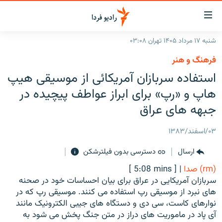
ینک‌های
ابلیت
سترسی
شنبه ۱۷ مرداد ۱۴۰۵ تهران ۰۳:۰۸
ازگشت
صفحه اصلی
فرهنگ و هنر
ازگشت
ایران
استفاده سربازان آمریکائی از موسیقی هیپ
ه
نوی
جهان
هاپ و «رپ» برای ابراز عواطف پیچیده در
صلی
رادیو
جبهه های عراق
فتن
ه
پادکست
انتخاب کنید و بشنوید
۰۳/اسفند/۱۳۸۳
فحه
چندرسانه‌ای
برنامه‌های رادیویی
ستجو
ارسال
دسترسی بدون فیلترشکن
زنان فردا
فرکانس‌ها
گزارش‌های تصویری
(rm) صدا
|
[ 5:08 mins ]
گزارش‌های ویدئویی
سربازان آمریکایی در عراق برای بیان احساسات خود در صحنه
English
های نبرد از موسیقی رپ استفاده می کنند. موسیقی رپ که در
نوارهای کاست، سی دی و دستگاه های جیبی الکترونیک مانند
به ما بپیوندید
آی پاد در ماموریت های دراز در متن جنگ پخش می شود به