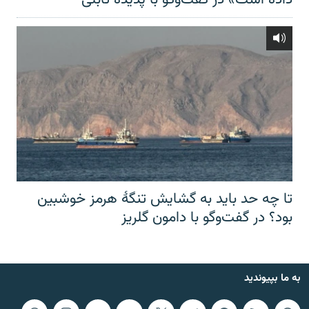
تا چه حد باید به گشایش تنگهٔ هرمز خوشبین
بود؟ در گفت‌وگو با دامون گلریز
به ما بپیوندید