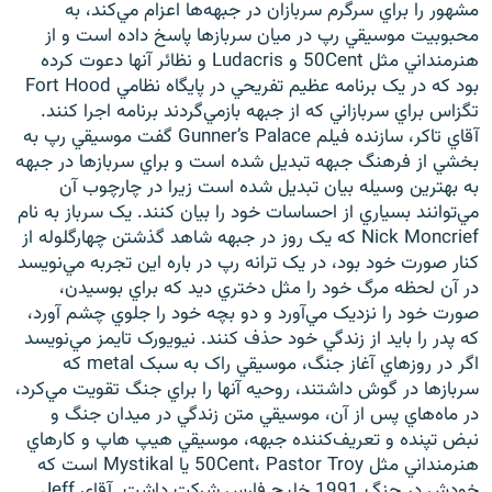
مشهور را براي سرگرم سربازان در جبهه‌ها اعزام مي‌کند، به
محبوبيت موسيقي رپ در ميان سربازها پاسخ داده است و از
هنرمنداني مثل 50Cent و Ludacris و نظائر آنها دعوت کرده
بود که در يک برنامه عظيم تفريحي در پايگاه نظامي Fort Hood
تگزاس براي سربازاني که از جبهه بازمي‌گردند برنامه اجرا کنند.
آقاي تاکر، سازنده فيلم Gunner’s Palace گفت موسيقي رپ به
بخشي از فرهنگ جبهه تبديل شده است و براي سربازها در جبهه
به بهترين وسيله بيان تبديل شده است زيرا در چارچوب آن
مي‌توانند بسياري از احساسات خود را بيان کنند. يک سرباز به نام
Nick Moncrief که يک روز در جبهه شاهد گذشتن چهارگلوله از
کنار صورت خود بود، در يک ترانه رپ در باره اين تجربه مي‌نويسد
در آن لحظه مرگ خود را مثل دختري ديد که براي بوسيدن،
صورت خود را نزديک مي‌آورد و دو بچه خود را جلوي چشم آورد،
که پدر را بايد از زندگي خود حذف کنند. نيويورک تايمز مي‌نويسد
اگر در روزهاي آغاز جنگ، موسيقي راک به سبک metal که
سربازها در گوش داشتند، روحيه آنها را براي جنگ تقويت مي‌کرد،
در ماه‌هاي پس از آن، موسيقي متن زندگي در ميدان جنگ و
نبض تپنده و تعريف‌کننده جبهه، موسيقي هيپ هاپ و کارهاي
هنرمنداني مثل 50Cent، Pastor Troy يا Mystikal است که
خودش در جنگ 1991 خليج فارس شرکت داشت. آقاي Jeff