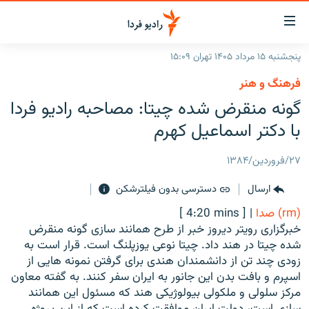
ینک‌های
ابلیت
سترسی
پنجشنبه ۱۵ مرداد ۱۴۰۵ تهران ۱۵:۰۹
ازگشت
صفحه اصلی
فرهنگ و هنر
ازگشت
ایران
گونه منقرض شده چیتا: مصاحبه رادیو فردا
ه
نوی
جهان
با دکتر اسماعیل کهرم
صلی
رادیو
فتن
۲۷/فروردین/۱۳۸۴
ه
پادکست
انتخاب کنید و بشنوید
فحه
ارسال
دسترسی بدون فیلترشکن
چندرسانه‌ای
برنامه‌های رادیویی
ستجو
(rm) صدا
|
[ 4:20 mins ]
زنان فردا
فرکانس‌ها
گزارش‌های تصویری
خبرگزاری رویتر دیروز خبر از طرح همانند سازی گونه منقرض
شده چیتا در هند داد. چیتا نوعی یوزپلنگ است. قرار است به
گزارش‌های ویدئویی
English
زودی چند تن از دانشمندان هندی برای گرفتن نمونه هایی از
اسپرم و بافت بدن این جانور به ایران سفر کنند. به گفته معاون
مرکز سلولی و ملکولی بیولوژیکی هند که مسئول این همانند
به ما بپیوندید
سازی است، دولت ایران موافقت کرده است که از این پروژه