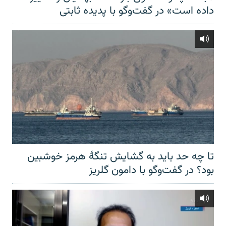
داده است» در گفت‌وگو با پدیده ثابتی
تا چه حد باید به گشایش تنگهٔ هرمز خوشبین
بود؟ در گفت‌وگو با دامون گلریز