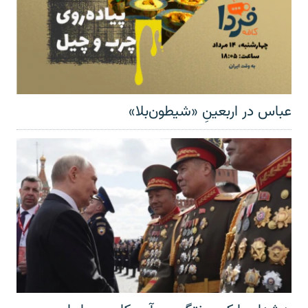
عباس در اربعینِ «شیطون‌بلا»