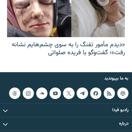
«دیدم مأمور تفنگ را به سوی چشم‌هایم نشانه
رفت»؛ گفت‌و‌گو با فریده صلواتی
به ما بپیوندید
رادیو فردا
درباره