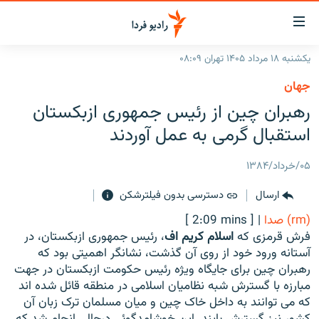
ینک‌های
ابلیت
سترسی
یکشنبه ۱۸ مرداد ۱۴۰۵ تهران ۰۸:۰۹
ازگشت
صفحه اصلی
جهان
ازگشت
ایران
رهبران چین از رئیس جمهوری ازبکستان
ه
نوی
جهان
استقبال گرمی به عمل آوردند
صلی
رادیو
فتن
۰۵/خرداد/۱۳۸۴
ه
پادکست
انتخاب کنید و بشنوید
فحه
ارسال
دسترسی بدون فیلترشکن
چندرسانه‌ای
برنامه‌های رادیویی
ستجو
(rm) صدا
|
[ 2:09 mins ]
زنان فردا
فرکانس‌ها
گزارش‌های تصویری
فرش قرمزی که
اسلام کریم اف
، رئیس جمهوری ازبکستان، در
آستانه ورود خود از روی آن گذشت، نشانگر اهمیتی بود که
گزارش‌های ویدئویی
English
رهبران چین برای جایگاه ویژه رئیس حکومت ازبکستان در جهت
مبارزه با گسترش شبه نظامیان اسلامی در منطقه قائل شده اند
که می توانند به داخل خاک چین و میان مسلمان ترک زبان آن
به ما بپیوندید
کشور نیز گسترش یابند. این خوشامدگوئی درحالی انجام شد که