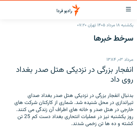
ینک‌های
ابلیت
سترسی
یکشنبه ۱۸ مرداد ۱۴۰۵ تهران ۰۷:۲۰
ازگشت
صفحه اصلی
سرخط‌ خبرها
ازگشت
ایران
ه
نوی
جهان
مرداد ۰۳, ۱۳۸۴
صلی
رادیو
فتن
انفجار بزرگی در نزدیکی هتل صدر بغداد
ه
پادکست
انتخاب کنید و بشنوید
روی داد
فحه
چندرسانه‌ای
برنامه‌های رادیویی
ستجو
بدنبال انفجار بزرگی در نزدیکی هتل صدر بغداد صدای
زنان فردا
فرکانس‌ها
گزارش‌های تصویری
تیراندازی در محل شنیده شد. شماری از کارکنان شرکت های
خارجی در هتل صدر و خانه های اطراف آن زندگی می کنند.
گزارش‌های ویدئویی
English
روز یکشنبه نیز در عملیات انتحاری بغداد دست کم 25 تن
کشته و ده ها تن زخمی شدند.
به ما بپیوندید