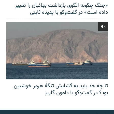
«جنگ چگونه الگوی بازداشت بهائیان را تغییر
داده است» در گفت‌وگو با پدیده ثابتی
تا چه حد باید به گشایش تنگهٔ هرمز خوشبین
بود؟ در گفت‌وگو با دامون گلریز