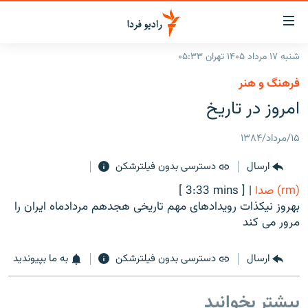
ینک‌های
ابلیت
سترسی
شنبه ۱۷ مرداد ۱۴۰۵ تهران ۰۵:۳۳
ازگشت
صفحه اصلی
فرهنگ و هنر
ازگشت
ایران
امروز در تاريخ
ه
نوی
جهان
صلی
۱۵/مرداد/۱۳۸۴
رادیو
فتن
ارسال
دسترسی بدون فیلترشکن
ه
پادکست
انتخاب کنید و بشنوید
فحه
(rm) صدا
|
[ 3:33 mins ]
چندرسانه‌ای
برنامه‌های رادیویی
ستجو
بهروز نیکذات رویدادهای مهم تاریخی هجدهم مردادماه ایران را
زنان فردا
مرور می کند
فرکانس‌ها
گزارش‌های تصویری
گزارش‌های ویدئویی
English
ارسال
دسترسی بدون فیلترشکن
به ما بپیوندید
به ما بپیوندید
بیشتر بخوانید