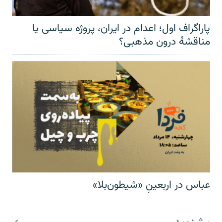
پاراگراف اول؛ اعدام در ایران، پروژه سیاسی یا
مناقشهٔ درون مذهبی؟
عباس در اربعینِ «شیطون‌بلا»