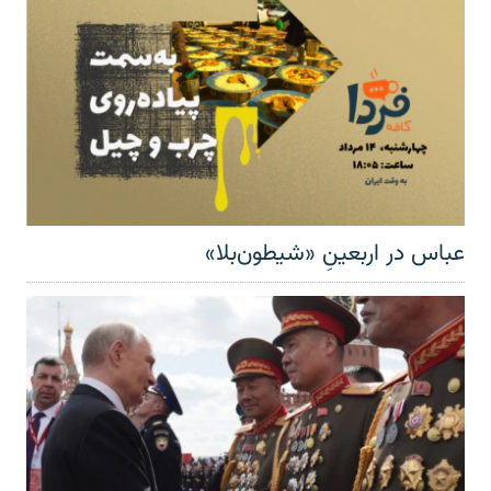
عباس در اربعینِ «شیطون‌بلا»