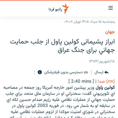
ینک‌های
ابلیت
سترسی
پنجشنبه ۱۵ مرداد ۱۴۰۵ تهران ۰۶:۰۸
ازگشت
صفحه اصلی
جهان
ازگشت
ایران
ابراز پشیمانی كولين پاول از جلب حمايت
ه
نوی
جهان
جهاني برای جنگ عراق
صلی
رادیو
فتن
۱۸/شهریور/۱۳۸۴
ه
پادکست
انتخاب کنید و بشنوید
فحه
ارسال
دسترسی بدون فیلترشکن
چندرسانه‌ای
برنامه‌های رادیویی
ستجو
(rm) صدا
|
[ 2:40 mins ]
زنان فردا
فرکانس‌ها
گزارش‌های تصویری
كولين پاول
وزير پيشين امور خارجه آمريكا روز جمعه در مصاحبه
اي تلويزيوني گفت: سخنراني او در سازمان ملل متحد براي جلب
گزارش‌های ویدئویی
English
حمايت جهاني از عمليات نظامي عليه رژيم صدام حسين لكه اي
در سابقه او به شمار مي رود. در فوريه 2003 كولين پاول در
سخنراني در شوراي امنيت موكدا از لزوم عمليات نظامي عليه
به ما بپیوندید
رژيم صدام حسين دفاع كرد و دلايلي ارائه داد مبني بر اين كه