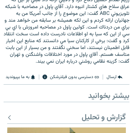
عراق سلاح هاي كشتار انبوه دارد. آقاي پاول در مصاحبه با شبكه
تلويزيوني ABC گفت: اين موضوع را از جانب آمريكا من به
جهانيان ارائه كردم و اين لكه هميشه بر سابقه من خواهد مند و
براي من دردناك است. كولين پاول در مصاحبه امروزش با اي بي
سي از اين كه سيا به او اطلاعات نادرست داده است سخت انتقاد
زبان‌های دیگر
كرد و گفت: برخي از كاركنان سيا مي دانستند كه منابع اين اخبار
قابل اطمينان نيستند، اما سخني نگفتند و من بسيار از اين بابت
متاسف هستم. آقاي پاول در مورد اختلافات واشنگتن و تهران
گفت: گزينه نظامي روشني درباره ايران نمي بيند.
ارسال
دسترسی بدون فیلترشکن
به ما بپیوندید
بیشتر بخوانید
گزارش و تحلیل