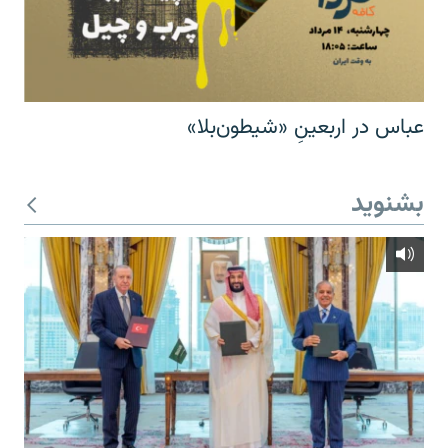
عباس در اربعینِ «شیطون‌بلا»
بشنوید