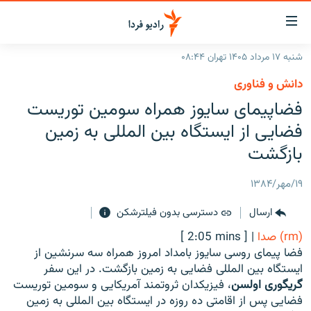
ینک‌های
ابلیت
سترسی
شنبه ۱۷ مرداد ۱۴۰۵ تهران ۰۸:۴۴
ازگشت
صفحه اصلی
دانش و فناوری
ازگشت
ایران
فضاپیمای سایوز همراه سومین توریست
ه
نوی
جهان
فضایی از ایستگاه بین المللی به زمین
صلی
رادیو
بازگشت
فتن
ه
پادکست
انتخاب کنید و بشنوید
۱۹/مهر/۱۳۸۴
فحه
چندرسانه‌ای
برنامه‌های رادیویی
ستجو
ارسال
دسترسی بدون فیلترشکن
زنان فردا
فرکانس‌ها
گزارش‌های تصویری
(rm) صدا
|
[ 2:05 mins ]
گزارش‌های ویدئویی
فضا پیمای روسی سایوز بامداد امروز همراه سه سرنشین از
English
ایستگاه بین المللی فضایی به زمین بازگشت. در این سفر
گریگوری اولسن
، فیزیکدان ثروتمند آمریکایی و سومین توریست
به ما بپیوندید
فضایی پس از اقامتی ده روزه در ایستگاه بین المللی به زمین