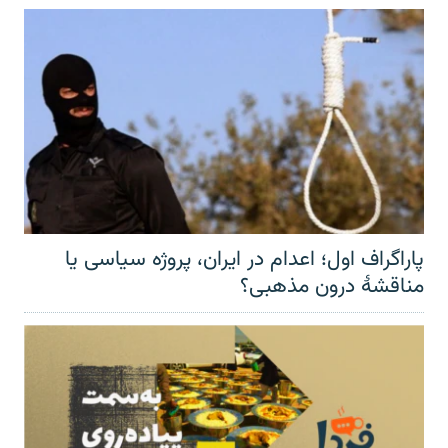
پاراگراف اول؛ اعدام در ایران، پروژه سیاسی یا
مناقشهٔ درون مذهبی؟