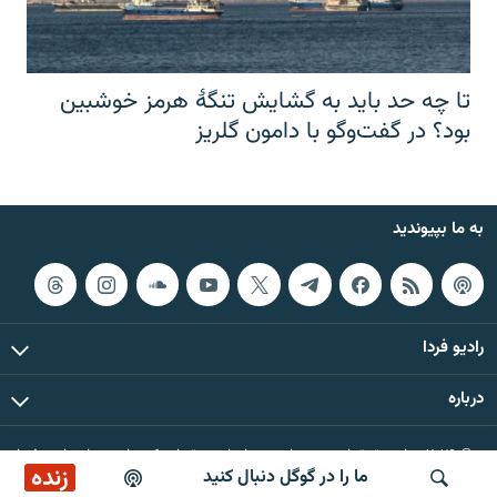
تا چه حد باید به گشایش تنگهٔ هرمز خوشبین
بود؟ در گفت‌وگو با دامون گلریز
به ما بپیوندید
رادیو فردا
درباره
© ۲۰۲۶ تمام حقوق این وب‌سایت، بر اساس مقررات کپی‌رایت، برای رادیو فردا
زنده
ما را در گوگل دنبال کنید
محفوظ است.
پخش آنلاین