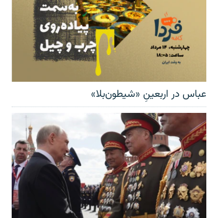
عباس در اربعینِ «شیطون‌بلا»