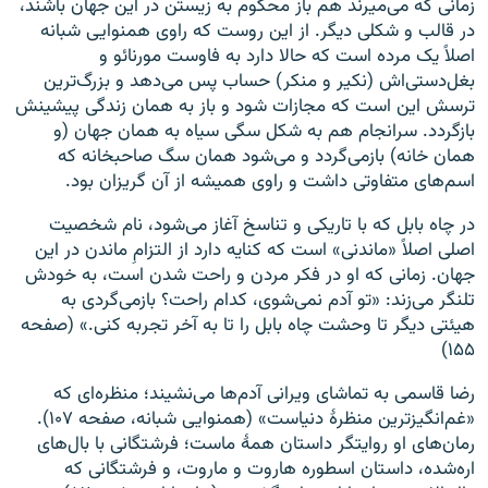
زمانی که می‌میرند هم باز محکوم به زیستن در این جهان باشند،
در قالب و شکلی دیگر. از این روست که راوی همنوایی شبانه
اصلاً یک مرده است که حالا دارد به فاوست مورنائو و
بغل‌دستی‌‌اش (نکیر و منکر) حساب پس می‌دهد و بزرگ‌ترین
ترسش این است که مجازات شود و باز به همان زندگی پیشینش
بازگردد. سرانجام هم به شکل سگی سیاه به همان جهان (و
همان خانه) بازمی‌گردد و می‌شود همان سگ صاحبخانه که
اسم‌های متفاوتی داشت و راوی همیشه از آن گریزان بود.
در چاه بابل که با تاریکی و تناسخ آغاز می‌شود، نام شخصیت
اصلی اصلاً «ماندنی» است که کنایه دارد از التزامِ ماندن در این
جهان. زمانی که او در فکر مردن و راحت شدن است، به خودش
تلنگر می‌زند: «تو آدم نمی‌شوی، کدام راحت؟ بازمی‌گردی به
هیئتی دیگر تا وحشت چاه بابل را تا به آخر تجربه کنی.» (صفحه
۱۵۵)
رضا قاسمی به تماشای ویرانی آدم‌ها می‌نشیند؛ منظره‌‌ای که
«غم‌انگیزترین منظرهٔ دنیاست» (همنوایی شبانه، صفحه ۱۰۷).
رمان‌های او روایتگر داستان همهٔ ماست؛ فرشتگانی با بال‌های
اره‌شده، داستان اسطوره هاروت و ماروت، و فرشتگانی که