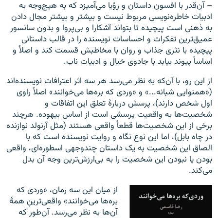
– آن‌قدر با افسون داستان و رؤیا می‌آمیزد که به هیچ‌وجه به
ادبیات خاطره‌نویسی مربوط نیست و بیشتر و بیشتر مجال دادن
به ذهنی است پیچیده تا بتواند آشکارا و بی‌پروا و بدون سانسور
عمیق‌ترین تفکرات و احساسات نویسنده را در قالب داستانی
پیچیده با نثری جذاب و روان با مخاطبش قسمت کند و اصلاً و
اساساً پیوند بیابد با جادوی خیال و ادبیات ناب.
از این رو، با آن‌که به نظر می‌رسد هر سه اثر اعترافات نویسنده‌اند
(«همنوایی شبانه...» و «وردی که بره‌ها می‌خوانند» اصلاً راوی
اول شخص دارند)، پرسش دربارهٔ تعلق این اتفاقات و
شخصیت‌ها به واقعیت پرسشی است از اساس بیهوده. هرچند
برخی از این شخصیت‌ها قطعاً واقعی هستند (مثل آرنولد نوازنده
در چاه بابل)، اما این نوع نگاه و روایت نویسنده است که با
الصاق این شخصیت به یک داستان چندوجهی اسطوره‌‌ای، واقعی
بودن یا نبودن این شخصیت را به بی‌ارزش‌ترین وجه آن بدل
می‌کند.
از میان این سه رمان، «وردی که
بره‌ها می‌خوانند» واقعی‌ترینِ همهٔ
آن‌ها به نظر می‌رسد. آن‌طور که