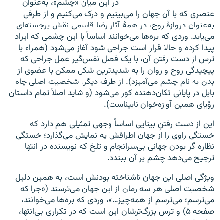
در این میان «چشم»، به‌عنوان
عنصری که با آن جهان را می‌بینیم و درک می‌کنیم و از طرفی
به‌عنوان دروازهٔ روح، در همهٔ آثار رضا قاسمی نقش برجسته‌‌ای
می‌یابد. وردی که بره‌ها می‌خوانند اساساً با این چشمی که ایراد
پیدا کرده و حالا قرار است جراحی شود آغاز می‌شود (همراه با
ترس از دست رفتن آن، با یک فصل نفس‌گیر عمل جراحی که
پیچیدگی روح و روان را به شدیدترین شکل ممکن با عضوی از
بدن به نام چشم می‌آمیزد). از طرف دیگر، شخصیت اصلی چاه
بابل در پایانی تکان‌دهنده کور می‌شود (و شاید اصلاً تمام داستان
رؤیای همین آوازه‌خوان نابیناست).
این از دست رفتنِ بینایی اساساً وجهی تمثیلی هم دارد که
خستگی راوی را از جهان اطرافش به نمایش می‌گذارد؛ خستگی
نظاره گر بودن جهانی بی‌سرانجام و تلخ که نویسنده در انتها
ترجیح می‌دهد چشم بر آن ببندد.
ویژگی اصلی این جهان ناشناخته بودنش است، به همین دلیل
شخصیت اصلی هر سه رمان از این جهان می‌ترسند («چرا که
می‌ترسم؛ می‌ترسم از همه‌چیز…»، وردی که بره‌ها می‌خوانند،
صفحه ۵) و ترس بزرگ‌ترشان این است که در تکراری بی‌انتها،