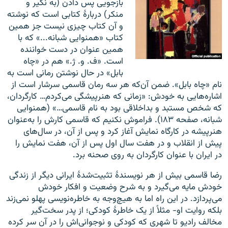
بازجویی پس دادن (به نکیر و
منکر) دربارهٔ کتابی است که نوشته
و آن کتاب چیزی نیست جز همین
کتاب «همنوایی شبانه...» که با
همین عنوان در دست خواننده
است. «ف. و. ژ.» هم در «چاه
بابل» در حال نوشتن رمانی است به
نام «چاه بابل». ضمن آن‌که هر سه رمان قاسمی سرشار است از
اشاره‌هایی به خودش: «زمانی که هنرپیشگی می‌کردم… کارگردان،
که شخص مستبد و بداخلاقی بود به نام قاسمی…» (همنوایی
شبانه، صفحه ۱۸۳). فراموش نکنیم که قاسمی کارش را به‌عنوان
هنرپیشه در کارگاه نمایش آغاز کرد و پس از آن، در سال‌های
پیش از انقلاب و در هفت سال اول پس از آن، هفت نمایش را
در ایران با عنوان کارگردان به روی صحنه برد.
رضا قاسمی بیش از هر نویسندهٔ تثبیت‌شدهٔ ایرانی دیگر از زندگی
خودش مایه می‌گیرد و به شرح وضعیت و افکار خودش
می‌پردازد. در این راه اما به هیچ‌وجه به خاطره‌نویسی پهلو نمی‌زند
بلکه روایت او- مثلاً از یک خاطرهٔ کودکی؛ از پدر سخت‌گیر
مخالف رادیو تا شهری که کودکی و نوجوانی‌‌اش را در آن سر کرده