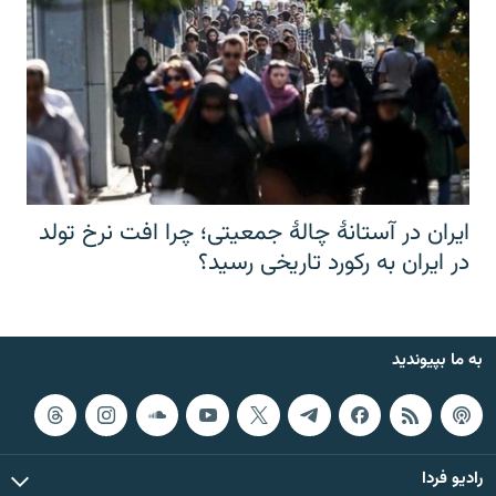
ایران در آستانهٔ چالهٔ جمعیتی؛ چرا افت نرخ تولد
در ایران به رکورد تاریخی رسید؟
به ما بپیوندید
رادیو فردا