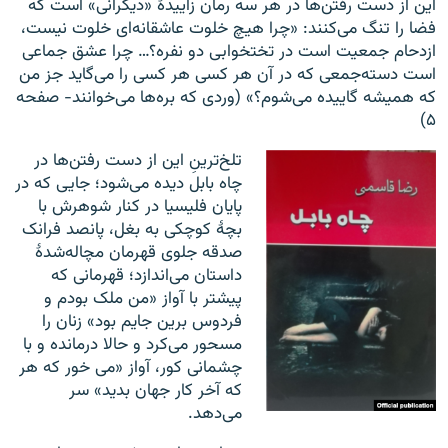
این از دست رفتن‌ها در هر سه رمان زاییدهٔ «دیگرانی» است که
فضا را تنگ می‌کنند: «چرا هیچ خلوت عاشقانه‌‌ای خلوت نیست،
ازدحام جمعیت است در تختخوابی دو نفره؟… چرا عشق جماعی
است دسته‌جمعی که در آن هر کسی هر کسی را می‌گاید جز من
که همیشه گاییده می‌شوم؟» (وردی که بره‌ها می‌خوانند- صفحه
۵)
تلخ‌ترینِ این از دست رفتن‌ها در
چاه بابل دیده می‌شود؛ جایی که در
پایان فلیسیا در کنار شوهرش با
بچهٔ کوچکی به بغل، پانصد فرانک
صدقه جلوی قهرمان مچاله‌شدهٔ
داستان می‌اندازد؛ قهرمانی که
پیشتر با آواز «من ملک بودم و
فردوس برین جایم بود» زنان را
مسحور می‌کرد و حالا درمانده و با
چشمانی کور، آواز «می ‌خور که هر
که آخر کار جهان بدید» سر
می‌دهد.