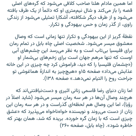
اما همین مادام هلنا صاحب کلافی می‌شود که گره‌های اصلی
قصه را باز می‌کند و شال نیم‌متری او که دائماً از یک طرف بافته
می‌شود و از طرف دیگر شکافته، آشکارا تمثیلی می‌شود از زندگی
راوی، از گذر زمان و حس بیهودگی و تکرار.
نقطهٔ گریز از این بیهودگی و تکرار تنها زمانی است که وصال
معشوق میسر می‌شود. شخصیت اصلی چاه بابل در تمام رمان
برای فلیسیا بی‌تاب است و به نظر می‌رسد این چشم‌های آبی
اوست که تنها مرهم جهان است برای زخم‌های بی‌شمار او
(«چشمان فلیسیا را که دید، فراموش کرد چه چیزی در این خانه
عذابش می‌داد» صفحه ۱۵و «هیچ‌چیز به اندازهٔ هماغوشی تو
جراحت روح را التیام نمی‌دهد.» صفحه ۱۳۸).
اما زنان دنیای رضا قاسمی زنانی اثیری و دست‌نیافتنی‌اند که
هرچند وصال آن‌ها در هر سه رمان میسر می‌شود (شاید اصلاً در
رؤیا)، اما این وصال هم لحظه‌‌ای گذراست و در هر سه رمان این
زنان از دست می‌روند و نویسنده خواه‌ناخواه می‌پذیرد که «عشق
چیزی است که با زمان گره خورده. بریده که شد، همان بهتر که
خاطره شود». (چاه بابل، صفحه ۲۶۰)