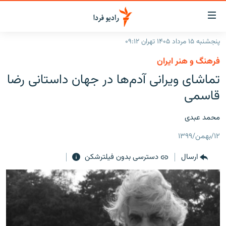
ینک‌های
ابلیت
سترسی
پنجشنبه ۱۵ مرداد ۱۴۰۵ تهران ۰۹:۱۲
ازگشت
صفحه اصلی
فرهنگ و هنر ایران
ازگشت
ایران
تماشای ویرانی آدم‌ها در جهان داستانی رضا
ه
نوی
جهان
قاسمی
صلی
رادیو
فتن
محمد عبدی
ه
پادکست
انتخاب کنید و بشنوید
فحه
۱۲/بهمن/۱۳۹۹
چندرسانه‌ای
برنامه‌های رادیویی
ستجو
ارسال
دسترسی بدون فیلترشکن
زنان فردا
فرکانس‌ها
گزارش‌های تصویری
گزارش‌های ویدئویی
English
به ما بپیوندید