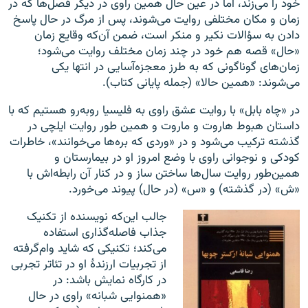
خود را می‌زند، اما در عین حال همین راوی در دیگر فصل‌ها که در
زمان و مکان مختلفی روایت می‌شوند، پس از مرگ در حال پاسخ
دادن به سؤالات نکیر و منکر است، ضمن آن‌که وقایع زمان
«حال» قصه هم خود در چند زمان مختلف روایت می‌شود؛
زمان‌های گوناگونی که به طرز معجزه‌آسایی در انتها یکی
می‌شوند: «همین حالا» (جمله پایانی کتاب).
در «چاه بابل» با روایت عشق راوی به فلیسیا روبه‌رو هستیم که با
داستان هبوط هاروت و ماروت و همین طور روایت ایلچی در
گذشته ترکیب می‌شود و در «وردی که بره‌ها می‌خوانند»، خاطرات
کودکی و نوجوانی راوی با وضع امروز او در بیمارستان و
همین‌طور روایت سال‌ها ساختن ساز و در کنار آن رابطه‌‌اش با
«ش» (در گذشته) و «س» (در حال) پیوند می‌خورد.
جالب این‌که نویسنده از تکنیک
جذاب فاصله‌گذاری استفاده
می‌کند؛ تکنیکی که شاید وام‌گرفته
از تجربیات ارزندهٔ او در تئاتر تجربی
در کارگاه نمایش باشد: در
«همنوایی شبانه» راوی در حال