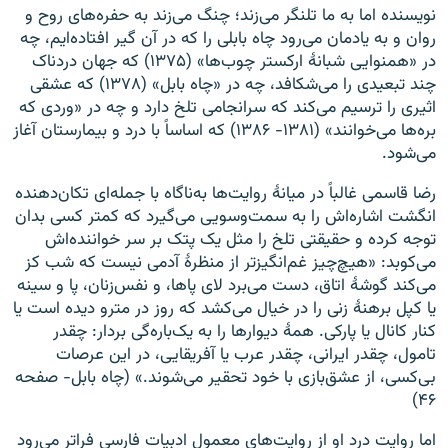
نویسنده اما به ما تلنگر می‌زند؛ چنگ می‌زند به حفره‌های روح و
روان و به یادمان می‌رود چاه بابلی را که در آن گیر افتاده‌ایم، چه
در «همنوایی شبانهٔ ارکستر چوب‌ها» (۱۳۷۵) که جهان دردناک
چند تبعیدی را می‌شکافد، چه در «چاه بابل» (۱۳۷۸) که عشقی
اثیری را ترسیم می‌کند که سرانجامی تلخ دارد و چه در «وردی که
بره‌ها می‌خوانند» (۱۳۸۱- ۱۳۸۶) که اساساً با درد و بیمارستان آغاز
می‌شود.
رضا قاسمی غالباً در میانهٔ روایت‌ها به‌ناگاه با جمله‌‌ای تکان‌دهنده
انگشت اشاره‌‌اش را به سمت‌وسویی می‌گیرد که کمتر کسی بدان
توجه کرده و حقیقتی تلخ را مثل یک پتک بر سر خواننده‌‌اش
می‌کوبد: «هیچ‌چیز غم‌انگیزتر از منظرهٔ آدمی نیست که شب کز
می‌کند گوشهٔ اتاق، دست می‌برد لای پاها، و نفس‌زنان، پا و سینه
یا کپل برهنهٔ زنی را در خیال می‌کشد که روز در مترو دیده است یا
کنار کانال یا پارکی. همهٔ دیوارها را به یک‌باره‌گی بردار: چقدر
تامول، چقدر ایرانی، چقدر عرب یا آفریقایی، در این عرصات
بی‌کسی، از عشق‌بازی با خود تحقیر می‌شوند.» (چاه بابل- صفحه
۴۶)
اما روایت درد او از روایت‌های معمول ادبیات فارسی فراتر می‌رود