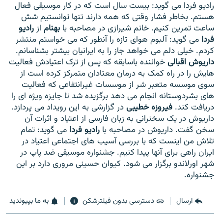
رادیو فردا می گوید: بیست سال است که در کار موسیقی فعال
هستم. بخاطر فشار وقتی که همه دارند تنها توانستیم شش
ساعت تمرین کنیم. خانم شیرازی در مصاحبه با
بهنام
از
رادیو
فردا
می گوید: آلبوم هوای تازه را آنطور که می خواستم منتشر
کردم. خیلی دلم می خواهد جاز را به ایرانیان بیشتر بشناسانم.
داریوش اقبالی
خواننده باسابقه که پس از ترک اعتیادش فعالیت
هایش را در راه کمک به درمان معتادان متمرکز کرده است از
سوی موسسه متعبر شر از موسسات غیرانتفاعی که فعالیت
های بشردوستانه انجام می دهد برگزیده شد تا جایزه ویژه ای را
دریافت کند.
فیروزه خطیبی
در گزارشی به این رویداد می پردازد.
داریوش در یک سخنرانی به زبان فارسی از اعتیاد و اثرات آن
سخن گفت. داریوش در مصاحبه با
رادیو فردا
می گوید: تمام
تلاش من اینست که با بررسی آسیب های اجتماعی اعتیاد در
ایران راهی برای آنها پیدا کنیم. جشنواره موسیقی ضد پاپ در
شهر اورلاندو برگزار می شود. کیوان حسینی مروری دارد بر این
جشنواره.
ارسال
دسترسی بدون فیلترشکن
به ما بپیوندید