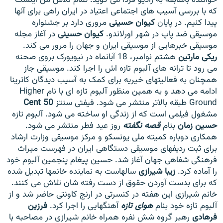
که با بررسی آسیب های اجتماعی اعتیاد در ایران راهی برای آنها
پیدا کنیم. در پایان
کیوان حسینی
مروری دارد بر جشنواره
موسیقی ضد پاپ در شهر اورلاندو.
کیوان حسینی
در آغاز مجله
موسیقی خبرهایی از موسیقی ایران و جهان را مرور می کند.
ریکی مارتین
هشتم نوامبر، 18 آبانماه در نیویورک بروی صحنه
زبان‌های دیگر
می رود تا ترانه های آلبوم تازه اش را اجرا کند. موسیقی جاز
همچنان به فعالیتهای خیریه برای کمک به آسیب دیدگان کاترینا
ادامه می دهد و به همین منظور آلبوم تازه ای با نام Higher
Ground طبقه بالاتر منتشر می شود. فیفتی سنتز
50 Cent
مشغول فیلمی است که از زندگی او ساخته می شود. آلبوم تازه
حسین زمان
بنام
قصه نگفته
روز عید فطر منتشر می شود.
همکاری دوباره کمیته ملی یونسکو و مرکز موسیقی وزارت ارشاد
برای ثبت ردیفهای موسیقی دستگاهی ایران در فهرست میراث
فرهنگی شفاهی جهان آغاز شد. حسین پیغام پنجمین آلبوم خود
را آماده کرد.
زیبا شیرازی
سالهاست به نماینده خانمها تبدیل شده
که برای بدست آوردن حقوق از دست رفته شان تلاش می کنند.
خانم شیرازی این هفته در کنسرتی در ارنج کاونتی حاضر شد و از
آلبوم تازه خود بنام
هوای تازه
آهنگهایی را اجرا کرد.
فرزین
فرهادی
رهبر گروه شش نفره همراه خانم شیرازی در مصاحبه با