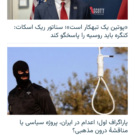
«پوتین یک تبهکار است»؛ سناتور ریک اسکات:
کنگره باید روسیه را پاسخگو کند
پاراگراف اول؛ اعدام در ایران، پروژه سیاسی یا
مناقشهٔ درون مذهبی؟