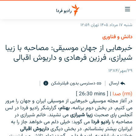
ینک‌های
ابلیت
سترسی
شنبه ۱۷ مرداد ۱۴۰۵ تهران ۱۲:۵۹
ازگشت
صفحه اصلی
دانش و فناوری
ازگشت
ایران
خبرهایی از جهان موسیقی: مصاحبه با زیبا
ه
نوی
جهان
شیرازی، فرزین فرهادی و داریوش اقبالی
صلی
رادیو
فتن
۲۹/مهر/۱۳۸۴
ه
پادکست
انتخاب کنید و بشنوید
فحه
ارسال
دسترسی بدون فیلترشکن
چندرسانه‌ای
برنامه‌های رادیویی
ستجو
(rm) صدا
|
[ 26:30 mins ]
زنان فردا
فرکانس‌ها
گزارش‌های تصویری
در آغاز مجله موسیقی خبرهایی از موسیقی ایران و جهان را مرور
می کنیم. در بخش دوم برنامه،
بهنام،
گزارشگر رادیو فردا در لس
گزارش‌های ویدئویی
English
آنجلس پای صحبت
زیبا شیرازی
می نشیند. خانم شیرازی در
مصاحبه با
رادیو فردا
می گوید: خیلی دلم می خواهد جاز را به
ایرانیان بیشتر بشناسانم. در بخش دیگری
داریوش اقبالی
به ما بپیوندید
خواننده باسابقه به رادیو فردا می گوید: تمام تلاش من اینست