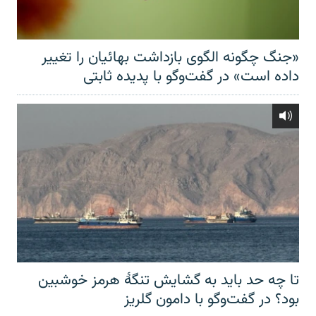
«جنگ چگونه الگوی بازداشت بهائیان را تغییر
داده است» در گفت‌وگو با پدیده ثابتی
تا چه حد باید به گشایش تنگهٔ هرمز خوشبین
بود؟ در گفت‌وگو با دامون گلریز