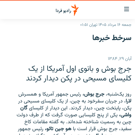
ینک‌های
ابلیت
سترسی
جمعه ۱۶ مرداد ۱۴۰۵ تهران ۰۱:۵۱
ازگشت
صفحه اصلی
سرخط‌ خبرها
ازگشت
ایران
ه
نوی
جهان
آبان ۲۹, ۱۳۸۴
صلی
رادیو
فتن
جرج بوش و بانوی اول آمریکا از یک
ه
پادکست
انتخاب کنید و بشنوید
کلیسای مسیحی در پکن دیدار کردند
فحه
چندرسانه‌ای
برنامه‌های رادیویی
ستجو
روز یک‌شنبه،
جرج بوش،
رئیس جمهور آمریکا و همسرش
زنان فردا
فرکانس‌ها
گزارش‌های تصویری
لارا
، در جریان سفرخود به چین، از یک کلیسای مسیحی در
پکن، پایتخت چین، دیدار کردند. این دیدار از کلیسای
گان
گزارش‌های ویدئویی
English
واشی،
یکی از پنج کلیسایی صورت گرفت که از طرف دولت
چین به رسمیت شناخته شده‌اند. به گفته مقامات کاخ
سفید، جرج بوش قرار است با
هو جین تائو،
رئیس جمهور
به ما بپیوندید