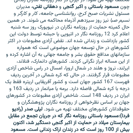
چون
مسعود باستانی
و
اکبر گنجی
و
دهقانی تفتی،
مدیران
مسئول نشریات
صبح کرج، روانشناسی جامعه، کار و کارگر
و
نسیم صبا
نیز روز سیزدهم آذرماه محاکمه می شوند. در همین
حال کمیته حمایت از روزنامه نگاران در نیویورک روز سه شنبه
اعلام کرد 12 روزنامه نگار در اتیوپی یا حبشه توسط دولت این
زبان‌های دیگر
کشور بازداشت و زندانی شده اند. نقض آزادی مطبوعات در اکثر
کشورهای در حال توسعه جهان موضوعی است که همواره
سازمانهای مدافع حقوق بشر و جامعه جهانی به آن اشاره کرده و
از این مساله ابراز نگرانی کردند. کشورهای دانمارک، فنلاند،
ایرلند، نروژ و هلند در شمال اروپا، امسال در راس شاخص آزادی
مطبوعات قرار گرفتند. در حالی که کره شمالی در آخرین ردیف
فهرست 167 کشور جهان است و کشور آفریقایی اریتره فقط یک
درجه با کره شمالی فاصله دارد. برمه یا میانمار در ردیف 163 و
ایران در ردیف 148 است. شاخص آزادی مطبوعات در کشورهای
جهان بر اساس نظرخواهی از روزنامه نگاران پژوهشگران و
حقوقدانان کشورهای مختلف تهیه می شود.
لیلی صدر (رادیو
فردا):
مسعود باستانی
روزنامه نگار که در جریان تجمع در مقابل
بیمارستان میلاد در حمایت از
اکبر گنجی
دستگیر شد، اکنون
بیش از 100 روز است که در زندان اراک زندانی است. مسعود