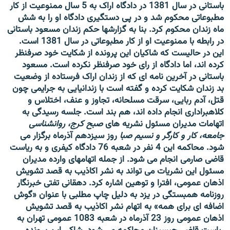
باستانی در سال 1381 در دادگاه اراک به 5 سال ممنوعیت از کار
مطبوعاتی محکوم شد و در پی دستگیری دادگاه او را به شش
ماه زندان محکوم کرد. بنا به گزارشها حکم زندان مسعود باستانی
در رابطه با ممنوعیت او از کار مطبوعاتی در سال 1381 است.
این در حالیست که شاکیان این پرونده از شکایت خود صرفنظر
کرده اند، اما دادگاه از رای خود صرفنظر نکرده است. مسعود
باستانی در آخرین نامه ای که از زندان اراک فرستاده از وضعیت
بد زندان شکایت کرده و گفته است با زندانیایی به جرایمی چون
قتل، آدم ربایی، سرقت مسلحانه، تجاوز و عنف، اختلاس و
کلاهبراداری انجام داده اند، هم بند است. جلسه رسیدگی به
اتهامات مدیران مسئول نشریه های
صبح کرج، روانشناسی
جامعه، کار و کارگر و نسیم صبا
روز سیزدهم آذرماه برگزار می
شود. محاکمه این 4 نفر در شعبه 76 دادگاه کیفری و به ریاست
قاضی صارمی انجام می شود. از جمله اتهامهای وارده مدیران
مسئول این نشریات می تواند به نشر اکاذیب به قصد تشویش
اذهان عمومی، افترا و توهین اشاره کرد.
دهقانی تفتی
خبرنگار
روزنامه همبستگی در یزد به دلیل چاپ مطلبی با عنوان «گوش
اضافه ای برای همه» به اتهام نشر اکاذیب به قصد تشویش
اذهان عمومی روز 23 آذرماه در شعبه 1083 عمومی تهران به