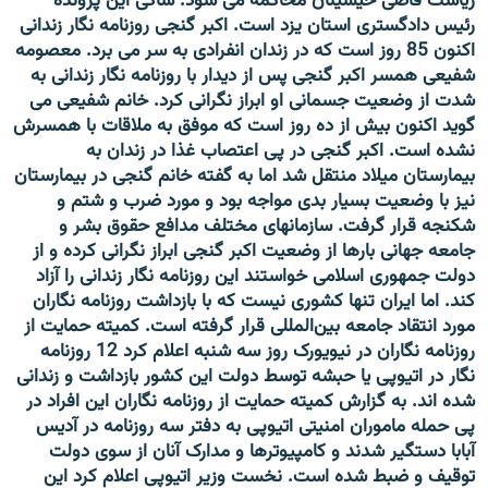
ریاست قاضی حیسینان محاکمه می شود. شاکی این پرونده
رئیس دادگستری استان یزد است. اکبر گنجی روزنامه نگار زندانی
اکنون 85 روز است که در زندان انفرادی به سر می برد.
معصومه
شفیعی
همسر اکبر گنجی پس از دیدار با روزنامه نگار زندانی به
شدت از وضعیت جسمانی او ابراز نگرانی کرد. خانم شفیعی می
گوید اکنون بیش از ده روز است که موفق به ملاقات با همسرش
نشده است. اکبر گنجی در پی اعتصاب غذا در زندان به
بیمارستان میلاد منتقل شد اما به گفته خانم گنجی در بیمارستان
نیز با وضعیت بسیار بدی مواجه بود و مورد ضرب و شتم و
شکنجه قرار گرفت. سازمانهای مختلف مدافع حقوق بشر و
جامعه جهانی بارها از وضعیت اکبر گنجی ابراز نگرانی کرده و از
دولت جمهوری اسلامی خواستند این روزنامه نگار زندانی را آزاد
کند. اما ایران تنها کشوری نیست که با بازداشت روزنامه نگاران
مورد انتقاد جامعه بین‌المللی قرار گرفته است. کمیته حمایت از
روزنامه نگاران در نیویورک روز سه شنبه اعلام کرد 12 روزنامه
نگار در اتیوپی یا حبشه توسط دولت این کشور بازداشت و زندانی
شده اند. به گزارش کمیته حمایت از روزنامه نگاران این افراد در
پی حمله ماموران امنیتی اتیوپی به دفتر سه روزنامه در آدیس
آبابا دستگیر شدند و کامپیوترها و مدارک آنان از سوی دولت
توقیف و ضبط شده است. نخست وزیر اتیوپی اعلام کرد این