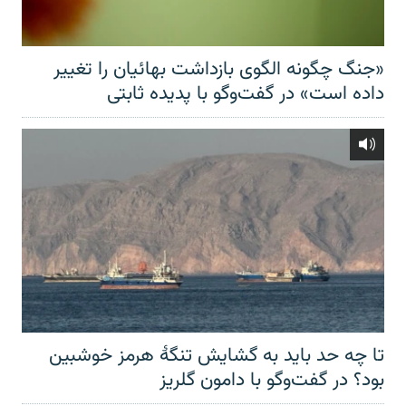
«جنگ چگونه الگوی بازداشت بهائیان را تغییر
داده است» در گفت‌وگو با پدیده ثابتی
تا چه حد باید به گشایش تنگهٔ هرمز خوشبین
بود؟ در گفت‌وگو با دامون گلریز