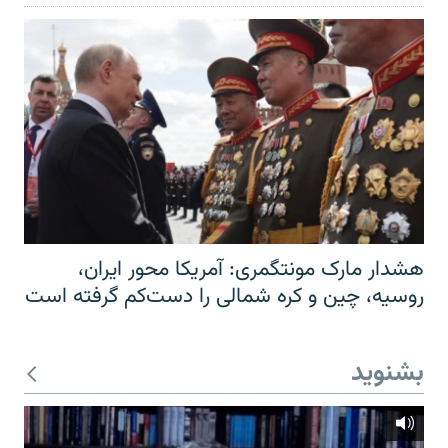
هشدار مارک مونتگمری: آمریکا محور ایران،
روسیه، چین و کره شمالی را دست‌کم گرفته است
بشنوید