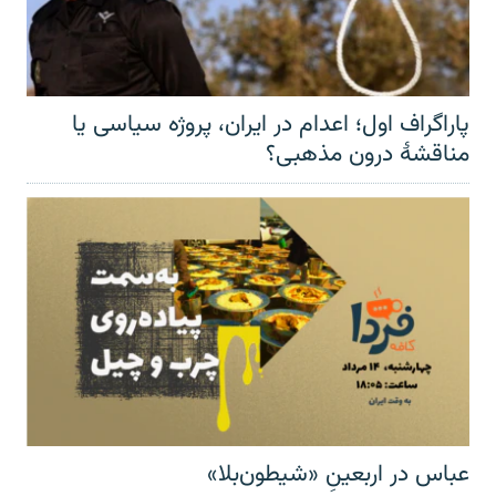
پاراگراف اول؛ اعدام در ایران، پروژه سیاسی یا
مناقشهٔ درون مذهبی؟
عباس در اربعینِ «شیطون‌بلا»