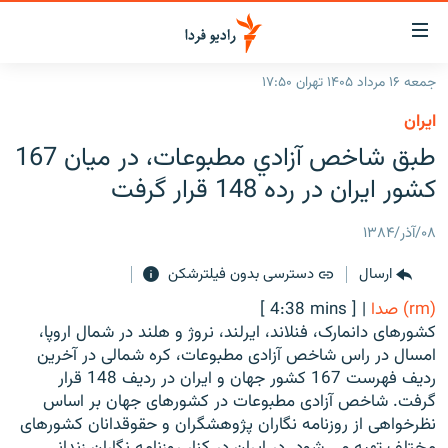
ینک‌های
ابلیت
سترسی
جمعه ۱۶ مرداد ۱۴۰۵ تهران ۱۷:۵۰
ازگشت
صفحه اصلی
ايران
ازگشت
ایران
طبق شاخص آزادي مطبوعات، در ميان 167
ه
نوی
جهان
كشور ايران در رده 148 قرار گرفت
صلی
رادیو
فتن
۰۸/آذر/۱۳۸۴
ه
پادکست
انتخاب کنید و بشنوید
فحه
ارسال
دسترسی بدون فیلترشکن
چندرسانه‌ای
برنامه‌های رادیویی
ستجو
(rm) صدا
|
[ 4:38 mins ]
زنان فردا
فرکانس‌ها
گزارش‌های تصویری
کشورهای دانمارک، فنلاند، ایرلند، نروژ و هلند در شمال اروپا،
امسال در راس شاخص آزادی مطبوعات، کره شمالی در آخرین
گزارش‌های ویدئویی
English
ردیف فهرست 167 کشور جهان و ایران در ردیف 148 قرار
گرفت. شاخص آزادی مطبوعات در کشورهای جهان بر اساس
نظرخواهی از روزنامه نگاران پژوهشگران و حقوقدانان کشورهای
به ما بپیوندید
مختلف تهیه می شود. در ایران در کنار روزنامه نگاران زندانی