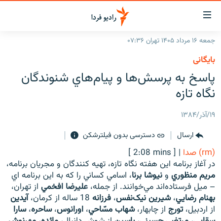
ینک‌های
ابلیت
سترسی
جمعه ۱۶ مرداد ۱۴۰۵ تهران ۰۷:۳۶
ازگشت
صفحه اصلی
بایگانی
ازگشت
ایران
پاسخ به پرسش‌ها و پيام‌هاي شنوندگان
ه
نوی
جهان
نگاه تازه
صلی
رادیو
فتن
۱۹/آذر/۱۳۸۴
ه
پادکست
انتخاب کنید و بشنوید
فحه
ارسال
دسترسی بدون فیلترشکن
چندرسانه‌ای
برنامه‌های رادیویی
ستجو
(rm) صدا
|
[ 2:08 mins ]
زنان فردا
فرکانس‌ها
گزارش‌های تصویری
در آغاز برنامه این هفته نگاه تازه، تهيه کنندگان و مجريان برنامه،
مريم منظوري
و
نيوشا برنا
، اسامي کساني را که به اين برنامه اي
گزارش‌های ویدئویی
English
– ميل فرستاده‌اند مي‌خوانند. از جمله،
عليرضا افخمي
از تهران،
بهنام رضايي
،
شيرين نيک‌نفس
،
فرزانه
18 ساله از کرمان،
آيدين
از اردبيل،
تورج
از چابهار،
شهاب مسّاحي
،
اورانوس
،
ساحره
،
سارا
به ما بپیوندید
سقايي
،
مرتضي حسيني
،
ياسين
از شوش دانيال،
مائده
،
مهرنوش