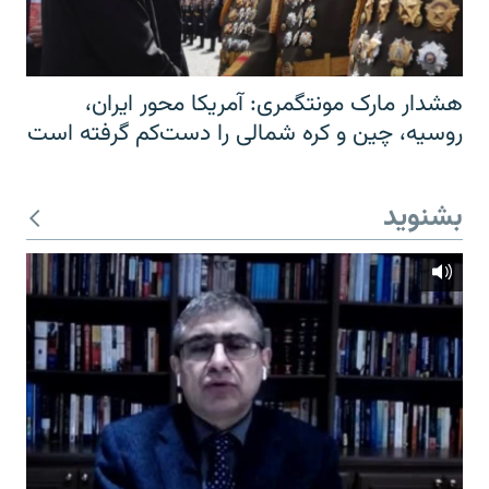
هشدار مارک مونتگمری: آمریکا محور ایران،
روسیه، چین و کره شمالی را دست‌کم گرفته است
بشنوید