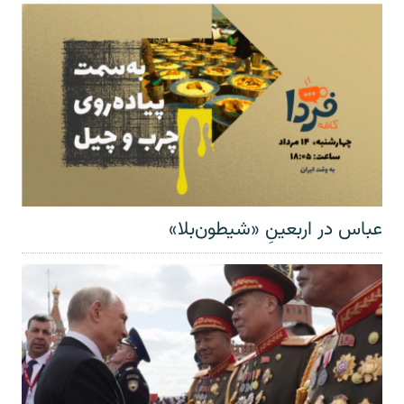
عباس در اربعینِ «شیطون‌بلا»