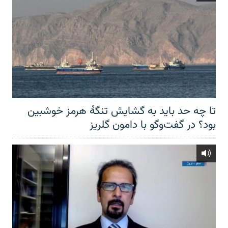
تا چه حد باید به گشایش تنگهٔ هرمز خوشبین
بود؟ در گفت‌وگو با دامون گلریز