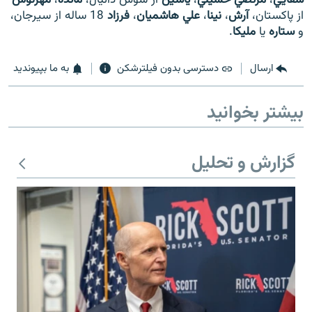
از پاکستان،
آرش
،
نينا
،
علي هاشميان
،
فرزاد
18 ساله از سيرجان،
و
ستاره
يا
مليکا
.
ارسال
دسترسی بدون فیلترشکن
به ما بپیوندید
زبان‌های دیگر
بیشتر بخوانید
گزارش و تحلیل