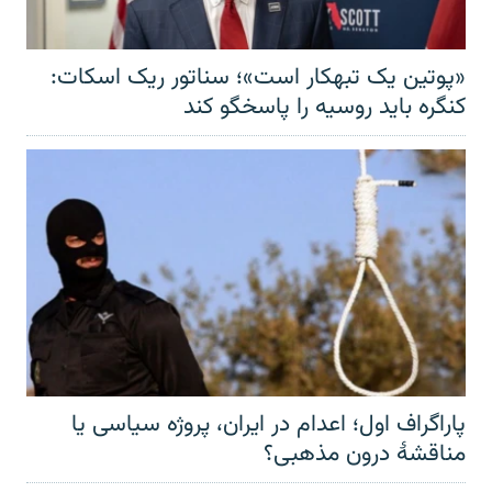
«پوتین یک تبهکار است»؛ سناتور ریک اسکات:
کنگره باید روسیه را پاسخگو کند
پاراگراف اول؛ اعدام در ایران، پروژه سیاسی یا
مناقشهٔ درون مذهبی؟