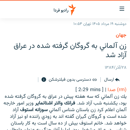
ینک‌های
ابلیت
سترسی
دوشنبه ۱۹ مرداد ۱۴۰۵ تهران ۱۰:۵۴
ازگشت
صفحه اصلی
جهان
ازگشت
ایران
زن آلماني به گروگان گرفته شده در عراق
ه
نوی
جهان
آزاد شد
صلی
رادیو
فتن
۲۸/آذر/۱۳۸۴
ه
پادکست
انتخاب کنید و بشنوید
فحه
ارسال
دسترسی بدون فیلترشکن
چندرسانه‌ای
برنامه‌های رادیویی
ستجو
(rm) صدا
|
[ 2:29 mins ]
زنان فردا
فرکانس‌ها
گزارش‌های تصویری
يك زن آلماني كه سه هفته پيش در عراق به گروگان گرفته شده
بود، يكشنبه شب آزاد شد.
فرانك والتر اشتانماير
وزير امور خارجه
گزارش‌های ویدئویی
English
آلمان اعلام كرد زن باستان شناس آلماني
سوزانه استوف
آزاد
شده است و گروگان گيران گفته اند به زودي راننده او نيز آزاد
خواهد شد. خانم استوف بيش از ده سال است به كار باستان
به ما بپیوندید
شناسي در عراق مشغول بود، اما با آغاز جنگ به عنوان داوطلب