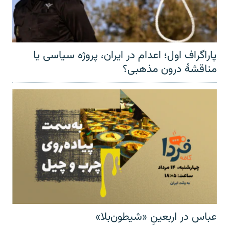
پاراگراف اول؛ اعدام در ایران، پروژه سیاسی یا
مناقشهٔ درون مذهبی؟
عباس در اربعینِ «شیطون‌بلا»