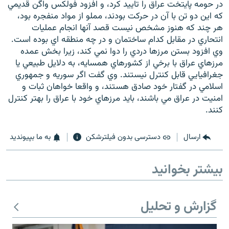
در حومه پايتخت عراق را تاييد کرد، و افزود فولکس واگن قديمي
که اين دو تن با آن در حرکت بودند، مملو از مواد منفجره بود،
هر چند که هنوز مشخص نيست قصد آنها انجام عمليات
انتحاري در مقابل کدام ساختمان و در چه منطقه اي بوده است.
وي افزود بستن مرزها دردي را دوا نمي کند، زيرا بخش عمده
زبان‌های دیگر
مرزهاي عراق با برخي از کشورهاي همسايه، به دلايل طبيعي يا
جغرافيايي قابل کنترل نيستند. وي گفت اگر سوريه و جمهوري
اسلامي در گفتار خود صادق هستند، و واقعا خواهان ثبات و
امنيت در عراق مي باشند، بايد مرزهاي خود با عراق را بهتر کنترل
کنند.
ارسال
دسترسی بدون فیلترشکن
به ما بپیوندید
بیشتر بخوانید
گزارش و تحلیل