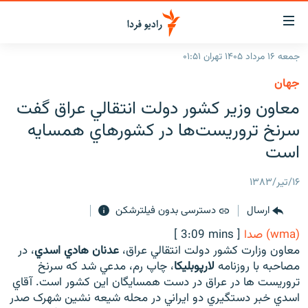
ینک‌های
ابلیت
سترسی
جمعه ۱۶ مرداد ۱۴۰۵ تهران ۰۱:۵۱
ازگشت
صفحه اصلی
جهان
ازگشت
ایران
معاون وزير کشور دولت انتقالي عراق گفت
ه
نوی
جهان
سرنخ تروريست‌ها در کشورهاي همسايه
صلی
رادیو
است
فتن
ه
پادکست
انتخاب کنید و بشنوید
۱۶/تیر/۱۳۸۳
فحه
چندرسانه‌ای
برنامه‌های رادیویی
ستجو
ارسال
دسترسی بدون فیلترشکن
زنان فردا
فرکانس‌ها
گزارش‌های تصویری
(wma) صدا
[ 3:09 mins ]
گزارش‌های ویدئویی
معاون وزارت کشور دولت انتقالي عراق،
عدنان هادي اسدي
، در
English
مصاحبه با روزنامه
لارپوبليکا
، چاپ رم، مدعي شد که سرنخ
تروريست ها در عراق در دست همسايگان اين کشور است. آقاي
به ما بپیوندید
اسدي خبر دستگيري دو ايراني در محله شيعه نشين شهرک صدر