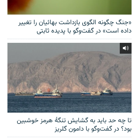
«جنگ چگونه الگوی بازداشت بهائیان را تغییر
داده است» در گفت‌وگو با پدیده ثابتی
تا چه حد باید به گشایش تنگهٔ هرمز خوشبین
بود؟ در گفت‌وگو با دامون گلریز