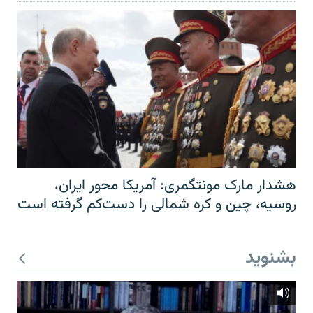
هشدار مارک مونتگمری: آمریکا محور ایران،
روسیه، چین و کره شمالی را دست‌کم گرفته است
بشنوید