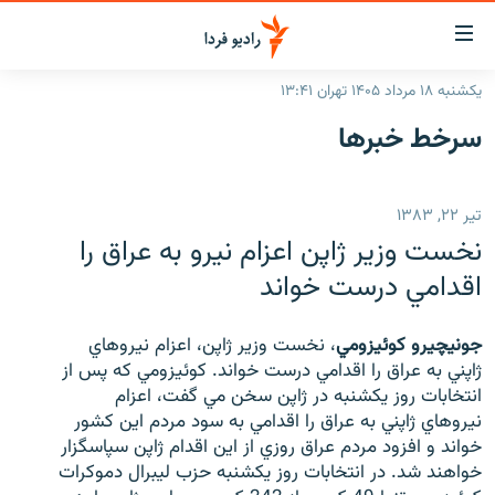
ینک‌های
ابلیت
سترسی
یکشنبه ۱۸ مرداد ۱۴۰۵ تهران ۱۳:۴۱
ازگشت
صفحه اصلی
سرخط‌ خبرها
ازگشت
ایران
ه
نوی
جهان
تیر ۲۲, ۱۳۸۳
صلی
رادیو
فتن
نخست وزير ژاپن اعزام نيرو به عراق را
ه
پادکست
انتخاب کنید و بشنوید
اقدامي درست خواند
فحه
چندرسانه‌ای
برنامه‌های رادیویی
ستجو
جونيچيرو کوئيزومي
، نخست وزير ژاپن، اعزام نيروهاي
زنان فردا
فرکانس‌ها
گزارش‌های تصویری
ژاپني به عراق را اقدامي درست خواند. کوئيزومي که پس از
انتخابات روز يکشنبه در ژاپن سخن مي گفت، اعزام
گزارش‌های ویدئویی
English
نيروهاي ژاپني به عراق را اقدامي به سود مردم اين کشور
خواند و افزود مردم عراق روزي از اين اقدام ژاپن سپاسگزار
خواهند شد. در انتخابات روز يکشنبه حزب ليبرال دموکرات
به ما بپیوندید