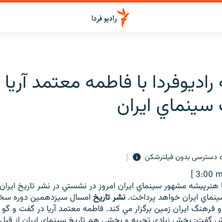
اديوفردا با فاطمه معتمد آريا د
ينماي ايران
دسترسی بدون فیلترشکن
[ 3:00 m
هنرپيشه مشهور سينماي ايران امروز در نشستي در نشر تاريخ ايران د
نماي ايران خواهد پرداخت.
نشر تاريخ
امسال سيزدهمين دوره سخنر
خ و فرهنگ ايران زمين برگزار مي کند. فاطمه معتمد آريا در گفت و گو 
 گفت: بخش زيادي تجربه و بخشي هم تاريخ سينماي ايران از قبل از