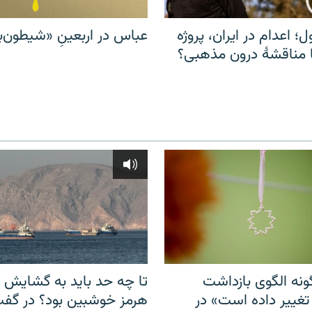
ل؛ اعدام در ایران، پروژه
عباس در اربعینِ «شیطون‌بل
مناقشهٔ درون مذهبی؟
نه الگوی بازداشت
تا چه حد باید به گشایش ت
 تغییر داده است» در
هرمز خوشبین بود؟ در گفت‌