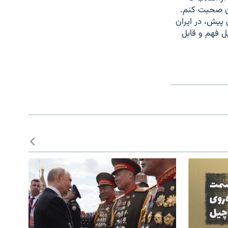
ان صحبت کنم.
ت که من بتوانم بگويم که از زمان پيدايش سينما در 100 سال پيش، در ايران
ل فهم و قابل