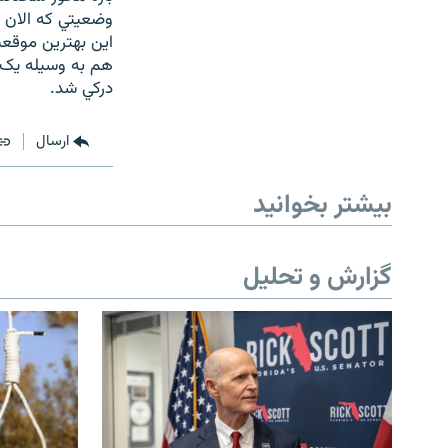
وضعيتي که الان د
هم به وسيله يک ش
درکي شد.
ارسال
بیشتر بخوانید
گزارش و تحلیل