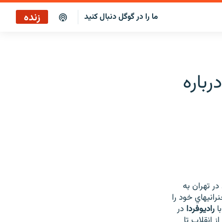
زنده
ما را در گوگل دنبال کنید
رباره
ر تهران به
انيهاي خود را
با
راديوفردا
در
 انقلاب تا