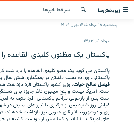
ینک‌های
سرخط‌ خبرها
زیربخش‌ها
ابلیت
سترسی
جستجو
پنجشنبه ۱۵ مرداد ۱۴۰۵ تهران ۲۱:۰۶
صفحه اصلی
ازگشت
ایران
ازگشت
مرداد ۰۹, ۱۳۸۳
ه
جهان
نوی
پاکستان يک مظنون کليدی القاعده را 
صلی
رادیو
فتن
پادکست
پاکستان می گويد يک عضو کليدی القاعده را بازداشت ک
انتخاب کنید و بشنوید
ه
پاکستانی، وی به دست داشتن در بمبگذاریِ شش سالِ پيشِ 
فحه
چندرسانه‌ای
برنامه‌های رادیویی
فيصل صالح حيات،
وزير کشور پاکستان فرد بازداشت شد
ستجو
است. آمريکا بيست و پنج ميليون دلار جايزه برای دستگ
زنان فردا
فرکانس‌ها
گزارش‌های تصویری
است پس از بازجويیِ مراجعِ پاکستانی، فرد متهم به امر
گزارش‌های ویدئویی
غيلانی روز شنبه پس از درگيری با نيروهای امنيتی در شه
وی و دوشهروند افريقای جنوبی نيز بازداشت شدهاند. 
های امريکا در تانزانيا و کِنيا بيش از دويست کشته بر 