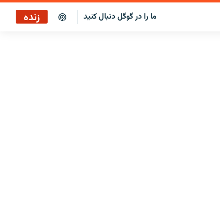
زنده
ما را در گوگل دنبال کنید
پخش آنلاین
پخش رادیویی
پخش آنلاین
پخش ماهواره‌ای