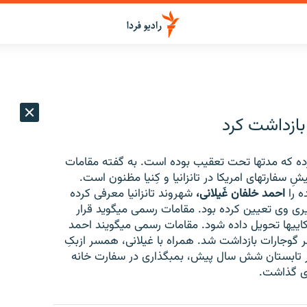
بازداشت کرد
رده که مدتها تحت تعقيب بوده است. به گفته مقامات
سفارتهای امريکا در تانزانيا و کِنيا مظنون است.
ه را
احمد خلفان غَيلانی،
شهروند تانزانيا معرفی کرده
يری وی تعيين کرده بود. مقامات رسمی میگويد قرار
يکايیها تحويل داده شود. مقامات رسمی میگويند احمد
ر گوجارات بازداشت شد. همراه با غيلانی، همسر ازبکِ
در تابستان شش سال پيش، بمبگذاری در سفارت خانه
جای گذاشت.