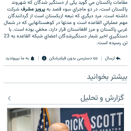
مقامات پاکستان مي گويد يکی از دستگير شدگان که شهروند
پاکستان است، در دو ماجراي سوء قصد به
پرويز مشرف
شرکت
داشته است. مرد ديگري که تبعه ازبکستان است از گردانندگان
مهم عملياتي القاعده است و مدتها در کوهستانهايي که در شمال
غربي پاکستان و مرز افغانستان قرار دارد، مخفي بوده است. با
زبان‌های دیگر
دستگيري اخير شمار دستگيرشدگان اعضاي شبکه القاعده به 23
تن رسيده است.
ارسال
دسترسی بدون فیلترشکن
به ما بپیوندید
بیشتر بخوانید
گزارش و تحلیل