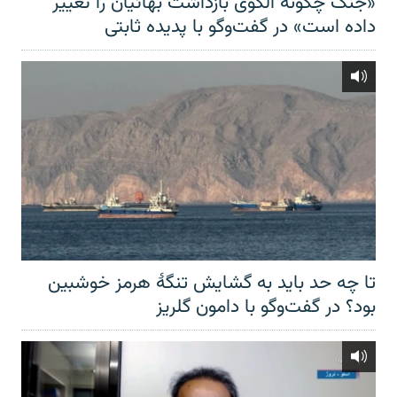
«جنگ چگونه الگوی بازداشت بهائیان را تغییر
داده است» در گفت‌وگو با پدیده ثابتی
تا چه حد باید به گشایش تنگهٔ هرمز خوشبین
بود؟ در گفت‌وگو با دامون گلریز