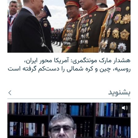
هشدار مارک مونتگمری: آمریکا محور ایران،
روسیه، چین و کره شمالی را دست‌کم گرفته است
بشنوید