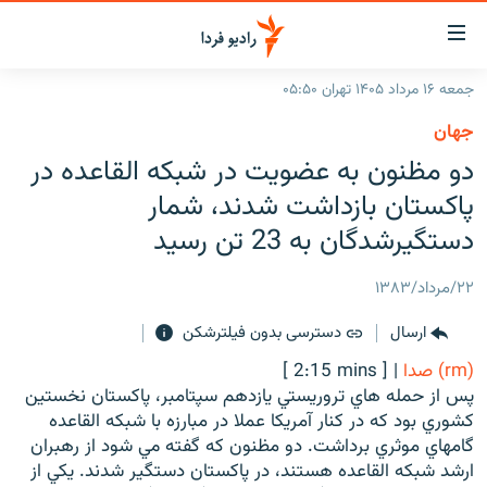
ینک‌های
ابلیت
سترسی
جمعه ۱۶ مرداد ۱۴۰۵ تهران ۰۵:۵۰
ازگشت
صفحه اصلی
جهان
ازگشت
ایران
دو مظنون به عضويت در شبکه القاعده در
ه
نوی
جهان
پاکستان بازداشت شدند، شمار
صلی
رادیو
دستگيرشدگان به 23 تن رسيد
فتن
ه
پادکست
انتخاب کنید و بشنوید
۲۲/مرداد/۱۳۸۳
فحه
چندرسانه‌ای
برنامه‌های رادیویی
ستجو
ارسال
دسترسی بدون فیلترشکن
زنان فردا
فرکانس‌ها
گزارش‌های تصویری
(rm) صدا
|
[ 2:15 mins ]
گزارش‌های ویدئویی
پس از حمله هاي تروريستي يازدهم سپتامبر، پاکستان نخستين
English
کشوري بود که در کنار آمريکا عملا در مبارزه با شبکه القاعده
گامهاي موثري برداشت. دو مظنون که گفته مي شود از رهبران
به ما بپیوندید
ارشد شبکه القاعده هستند، در پاکستان دستگير شدند. يکي از