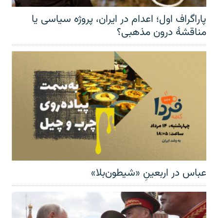
پاراگراف اول؛ اعدام در ایران، پروژه سیاسی یا
مناقشهٔ درون مذهبی؟
عباس در اربعینِ «شیطون‌بلا»