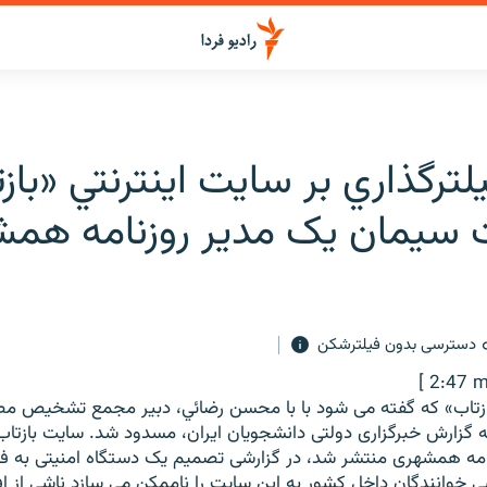
يلترگذاري بر سايت اينترنتي «باز
 سيمان يک مدير روزنامه هم
دسترسی بدون فیلترشکن
[ 2:47 m
بازتاب» که گفته می شود با با محسن رضائي، دبیر مجمع تشخيص م
ه گزارش خبرگزاری دولتی دانشجویان ایران، مسدود شد. سایت بازتا
نامه همشهری منتشر شد، در گزارشی تصمیم یک دستگاه امنیتی به فیل
ی خوانندگان داخل کشور به این سایت را ناممکن می سازد ناشی از ا