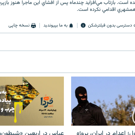
ت. بازتاب مي‌افزايد چندماه پس از افشاي اين ماجرا هنوز بازپر
 همشهري اقدامي نکرده است.
دسترسی بدون فیلترشکن
به ما بپیوندید
نسخه چاپی
ل؛ اعدام در ایران، پروژه
عباس در اربعینِ «شیطون‌بل