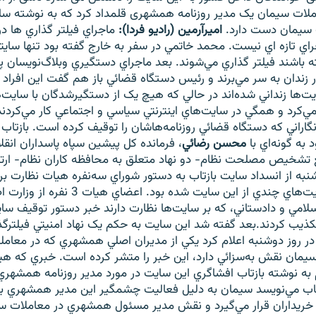
ملات سیمان یک مدیر روزنامه همشهری قلمداد کرد که به نوشته سای
سیمان دست دارد.
اميرآرمين (راديو فردا):
ماجراي فيلتر گذاري ها در
اجراي تازه اي نيست. محمد خاتمي در سفر به خارج گفته بود تنها ساي
 باشند فيلتر گذاري مي‌شوند. بعد ماجراي دستگيري وبلاگ‌نويسان 
ندان به سر مي‌برند و رئيس دستگاه قضائي باز هم گفت اين افراد 
ت‌ها زنداني شده‌اند در حالي که هيچ يک از دستگيرشدگان با سايت‌
مي‌کرد و همگي در سايت‌هاي اينترنتي سياسي و اجتماعي کار مي‌کردند
نگاراني که دستگاه قضائي روزنامه‌هاشان را توقيف کرده است. بازتاب 
 به گونه‌اي با
محسن رضائي
، فرمانده کل پيشين سپاه پاسداران انقل
 تشخيص مصلحت نظام- دو نهاد متعلق به محافظه کاران نظام- ارتبا
ه از انسداد سايت بازتاب به دستور شوراي سه‌نفره هيات نظارت بر
داد و نوشت شکايت‌هاي چندي از اين سايت شده بود.
لامي و دادستاني، که بر سايت‌ها نظارت دارند خبر دستور توقيف ساي
تکذيب کردند.بعد گفته شد اين سايت به حکم يک نهاد امنيتي فيلتر
 در روز دوشنبه اعلام کرد يکي از مديران اصلي همشهري که در معامل
مان نقش به‌سزائي دارد، اين خبر را متشر کرده است. خبري که هي
به نوشته بازتاب افشاگري اين سايت در مورد مدير روزنامه همشهري 
اب مي‌نويسد سيمان به دليل فعاليت چشمگير اين مدير همشهري ب
خريداران قرار مي‌گيرد و نقش مدير مسئول همشهري در معاملات سي