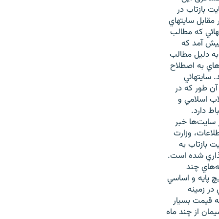
ت بازتاب در
 مقابل سايتهاي
تهائي که مطالب
پيش آمد که
به دليل مطالب
هاي به اصطلاح
. سايتهائي
آن طور که در
اب اسلامي و
ط دارد.
 سايت‌ها خبر
 اعضاي هيات 3 نفره از وزارت اطلاعات، وزارت
ت بازتاب به
گذاري شده است.
ه‌هاي چند
چ پايه و اساسي
در زمينه
ه قيمت بسيار
مان از چند ماه