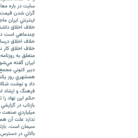
سایت در باره معا
گران شدن قیمت 
اينترنتي ايران م
خلاف اخلاق داشته
چندماهي است در ز
خلاف اخلاق درساي
خلاف اخلاق کار ن
متعلق به روزنامه‌
ايران گفته مي‌شود
دبير کنوني مجمع
همشهري روز يکشنب
فرهنگ و ارشاد اس
حکم اين نهاد را 
بازتاب در گزارشي
ميلياردي صنعت سي
ندارد علت آن هم 
سيمان است. بازت
بالائي در دسترس 