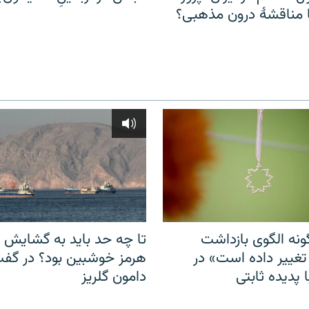
مناقشهٔ درون مذهبی؟
نه الگوی بازداشت
تا چه حد باید به گشایش ت
 تغییر داده است» در
هرمز خوشبین بود؟ در گفت‌
 پدیده ثابتی
دامون گلریز