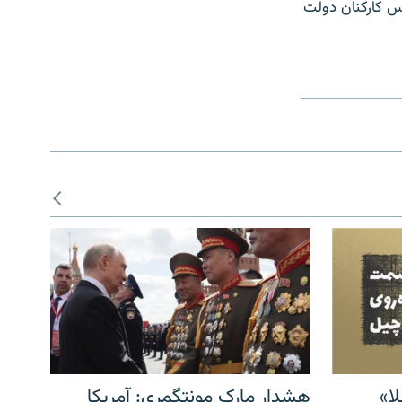
س کارکنان دولت
ا»
هشدار مارک مونتگمری: آمریکا