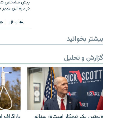
پيش مشخص شده اس
در باره اين مدير
ارسال
بیشتر بخوانید
گزارش و تحلیل
«پوتین یک تبهکار است»؛ سناتور
پاراگراف او