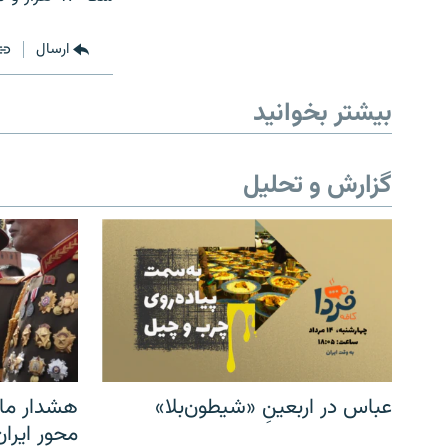
ارسال
بیشتر بخوانید
گزارش و تحلیل
عباس در اربعینِ «شیطون‌بلا»
هشدار مار
محور ایرا