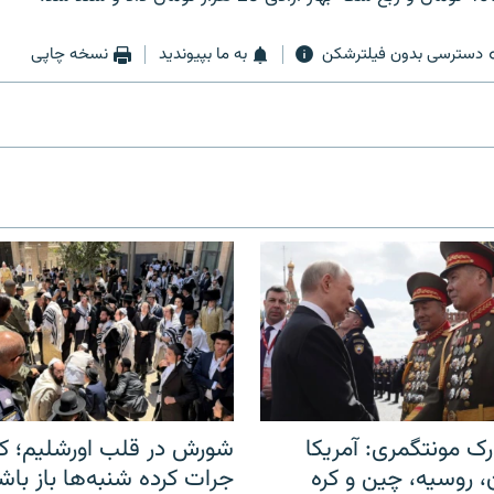
دسترسی بدون فیلترشکن
به ما بپیوندید
نسخه چاپی
ک مونتگمری: آمریکا
شورش در قلب اورشلیم؛ کا
ن، روسیه، چین و کره
جرات کرده شنبه‌ها باز باش