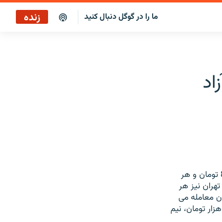
زنده
ما را در گوگل دنبال کنید
بازپخش کافه فردا
پخش رادیویی
اد
پخش آنلاین
پخش ماهواره‌ای
بهای هر واحد پول اروپایی (یورو) در این بازار یک هزار 125 تومان؛ هر دلار آمریکا 880 تومان و هر
لای تهران نیز هر
ار و 400 تومان و هر گرم طلای 18 عیار 9 هزار و 50 تومان معامله می
 بهای هر قطعه سکه تمام بهار آزادی طرح قدیم 107 هزار تومان، طرح جدید 93 هزار تومان، نیم