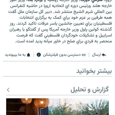
خارجه هلند ورئيس دوره اي اتحاديه اروپا در حاشيه کنفرانس
بين المللي شرم الشيخ منتشر شد. دبير کل سازمان ملل گفت
همه طرفين بر عزم خود براي کمک به برگزاري انتخابات
فلسطينيان براي تعيين جانشين ياسر عرفات تاکيد کردند. روز
گذشته کولين پاول وزير خارجه آمريکا پس از گفتگو با رهبران
زبان‌های دیگر
اسراييل و تشکيلات خودگردان فلسطيني گفت که فرصت
منحصر به فردي براي صلح در خاور ميانه پديد امده است.
ارسال
دسترسی بدون فیلترشکن
به ما بپیوندید
بیشتر بخوانید
گزارش و تحلیل