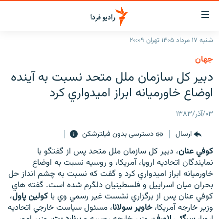
ینک‌های
ابلیت
سترسی
شنبه ۱۷ مرداد ۱۴۰۵ تهران ۲۰:۰۹
ازگشت
صفحه اصلی
جهان
ازگشت
ایران
دبير کل سازمان ملل متحد نسبت به آينده
ه
نوی
جهان
اوضاع خاورميانه ابراز اميدواري کرد
صلی
رادیو
فتن
۰۳/آذر/۱۳۸۳
ه
پادکست
انتخاب کنید و بشنوید
فحه
ارسال
دسترسی بدون فیلترشکن
چندرسانه‌ای
برنامه‌های رادیویی
ستجو
کوفي عنان
، دبير کل سازمان ملل متحد پس از گفتگو با
زنان فردا
فرکانس‌ها
گزارش‌های تصویری
نمايندگان اتحاديه اروپا، آمريکا، و روسيه نسبت به اوضاع
خاورميانه ابراز اميدواري کرد و گفت که نسبت به چشم انداز حل
گزارش‌های ویدئویی
English
بحران ميان اسراييل و فلسطينيان دلگرم شده است. گفته هاي
کوفي عنان پس از برگزاري نشست غير رسمي وي با
کولين پاول
،
وزير خارجه آمريکا،
خاوير سولانا
، مسئول سياست خارجي اتحاديه
به ما بپیوندید
اروپا،
سرگئي لاورف
، وزير خارجه روسيه و
برنارد بت
، وزير امور