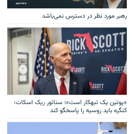
رهبر مورد نظر در دسترس نمی‌باشد
«پوتین یک تبهکار است»؛ سناتور ریک اسکات:
کنگره باید روسیه را پاسخگو کند