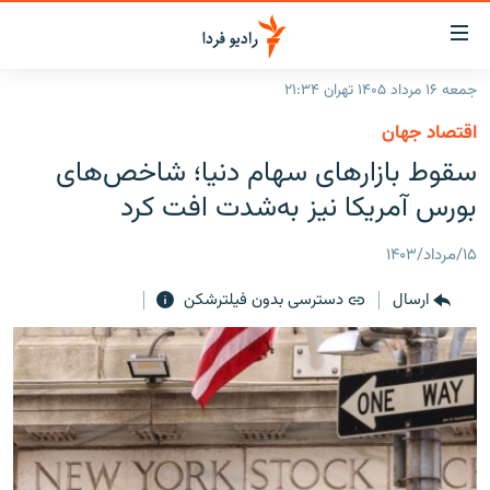
ینک‌های
ابلیت
سترسی
جمعه ۱۶ مرداد ۱۴۰۵ تهران ۲۱:۳۴
ازگشت
صفحه اصلی
اقتصاد جهان
ازگشت
ایران
سقوط بازارهای سهام دنیا؛ شاخص‌های
ه
نوی
جهان
بورس آمریکا نیز به‌شدت افت کرد
صلی
رادیو
فتن
۱۵/مرداد/۱۴۰۳
ه
پادکست
انتخاب کنید و بشنوید
فحه
ارسال
دسترسی بدون فیلترشکن
چندرسانه‌ای
برنامه‌های رادیویی
ستجو
زنان فردا
فرکانس‌ها
گزارش‌های تصویری
گزارش‌های ویدئویی
English
به ما بپیوندید