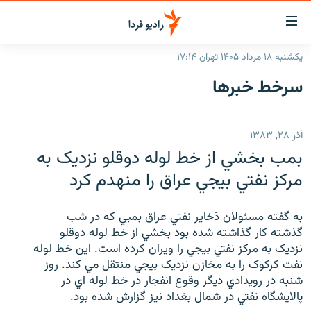
ینک‌های
ابلیت
سترسی
یکشنبه ۱۸ مرداد ۱۴۰۵ تهران ۱۷:۱۴
ازگشت
صفحه اصلی
سرخط‌ خبرها
ازگشت
ایران
ه
نوی
جهان
آذر ۲۸, ۱۳۸۳
صلی
رادیو
فتن
بمب بخشي از خط لوله دوقلو نزديک به
ه
پادکست
انتخاب کنید و بشنوید
مرکز نفتي بيجي عراق را منهدم کرد
فحه
چندرسانه‌ای
برنامه‌های رادیویی
ستجو
به گفته مسئولان ذخاير نفتي عراق بمبي که در شب
زنان فردا
فرکانس‌ها
گزارش‌های تصویری
گذشته کار گذاشته شده بود بخشي از خط لوله دوقلو
نزديک به مرکز نفتي بيجي را ويران کرده است. اين خط لوله
گزارش‌های ویدئویی
English
نفت کرکوک را به مخازن نزديک بيجي منتقل مي کند. روز
شنبه در رويدادي ديگر وقوع انفجار در خط لوله اي در
پالايشگاه نفتي در شمال بغداد نيز گزارش شده بود.
به ما بپیوندید