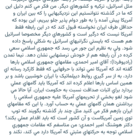
مثل اسرائيل، ترکيه و کشورهاي ديگر. من فکر مي کنم دليل اين
که ما در گذشته نتوانستيم اين نزديکيهايي را که بين ايران و
آمريکا پيش آمده را به طور دوام پذير جلو ببريم، اين بوده که
حداقل طرف ايران نخواسته قبول کند که در اين رابطه فقط
آمريکا نيست که درگير است و کشورهاي ديگر مخصوصا اسرائيل
هم هست که بايستي نگرانيهاي اسرائيل به شکلي پاسخ داده
شود. ولي به نظرم اين جور مي رسد که جمهوري اسلامي سعي
کرده در آن رابطه هم از خودش نرمشهايي نشان دهد. نيما تمدن
(راديوفردا): آقاي امير احمدي، مقامهاي جمهوري اسلامي بارها
گفته اند که آمريکا نمي تواند با حرفهايي که فقط کارکرد رسانه اي
دارد، به از سر گيري روابط ديپلماتيک با ايران خوشبين باشد و بر
همين اساس بارها اعلام کرده اند که آمريکا بايد گامهاي عملي
بردارد براي اثبات صداقت نسبت به حکومت ايران. آيا حالا مي
شود لغو بخشي از تحريمهاي آمريکا عليه جمهوري اسلامي را
برداشتن همان گامهاي عملي به حساب آورد. يا اين که مقامهاي
ايران بازهم فکر مي کنيد مثل چند بار گذشته بگويند که توپ
توي زمين آمريکاست و آن کشور است که بايد اقدام عملي بکند؟
دكتر هوشنگ امير احمدي: من متاسفم كه مقامات جمهوري
اسلامي توجه به حرکتهاي مثبتي که آمريکا دارد مي کند، نکند و