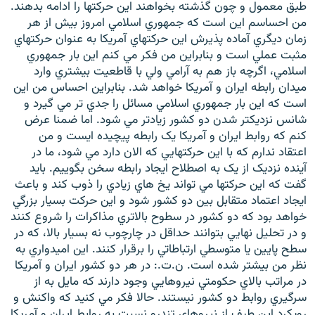
طبق معمول و چون گذشته بخواهند اين حرکتها را ادامه بدهند.
من احساسم اين است که جمهوري اسلامي امروز بيش از هر
زمان ديگري آماده پذيرش اين حرکتهاي آمريکا به عنوان حرکتهاي
مثبت عملي است و بنابراين من فکر مي کنم اين بار جمهوري
اسلامي، اگرچه باز هم به آرامي ولي با قاطعيت بيشتري وارد
ميدان رابطه ايران و آمريکا خواهد شد. بنابراين احساس من اين
است که اين بار جمهوري اسلامي مسائل را جدي تر مي گيرد و
شانس نزديکتر شدن دو کشور زيادتر مي شود. اما ضمنا عرض
کنم که روابط ايران و آمريکا يک رابطه پيچيده ايست و من
اعتقاد ندارم که با اين حرکتهايي که الان دارد مي شود، ما در
آينده نزديک از يک به اصطلاح ايجاد رابطه سخن بگوييم. بايد
گفت که اين حرکتها مي تواند يخ هاي زيادي را ذوب کند و باعث
ايجاد اعتماد متقابل بين دو کشور شود و اين حرکت بسيار بزرگي
خواهد بود که دو کشور در سطوح بالاتري مذاکرات را شروع کنند
و در تحليل نهايي بتوانند حداقل در چارچوب نه بسيار بالا، که در
سطح پايين يا متوسطي ارتباطاتي را برقرار کنند. اين اميدواري به
نظر من بيشتر شده است. ن.ت.: در هر دو کشور ايران و آمريکا
در مراتب بالاي حکومتي نيروهايي وجود دارند که مايل به از
سرگيري روابط دو کشور نيستند. حالا فکر مي کنيد که واکنش و
رويکرد اين طيف از نيروهاي تندرو نسبت به روابط ايران و آمريکا