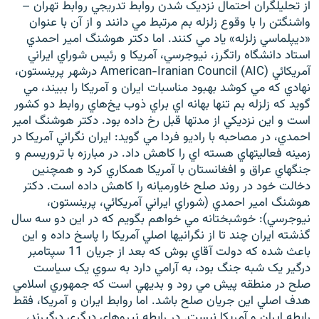
از تحليلگران احتمال نزديک شدن روابط تدريجي روابط تهران –
واشنگتن را با وقوع زلزله بم مرتبط مي دانند و از آن با عنوان
«ديپلماسي زلزله» ياد مي کنند. اما دکتر هوشنگ امير احمدي
استاد دانشگاه راتگرز، نيوجرسي، آمريکا و رئيس شوراي ايراني
آمريکائي American-Iranian Council (AIC) درشهر پرينستون،
زبان‌های دیگر
نهادي که مي کوشد بهبود مناسبات ايران و آمريکا را ببيند، مي
گويد که زلزله بم تنها بهانه اي براي ذوب يخ‌هاي روابط دو کشور
است و اين نزديکي از مدتها قبل رخ داده بود. دکتر هوشنگ امير
احمدي، در مصاحبه با راديو فردا مي گويد: ايران نگراني آمريکا در
زمينه فعاليتهاي هسته اي را کاهش داد. در مبارزه با تروريسم و
جنگهاي عراق و افغانستان با آمريکا همکاري کرد و همچنين
دخالت خود در روند صلح خاورميانه را کاهش داده است. دکتر
هوشنگ امير احمدي (شوراي ايراني آمريکائي، پرينستون،
نيوجرسي): خوشبختانه مي خواهم بگويم که در اين دو سه سال
گذشته ايران چند تا از نگرانيها اصلي آمريکا را پاسخ داده و اين
باعث شده که دولت آقاي بوش که بعد از جريان 11 سپتامبر
درگير يک شبه جنگ بود، به آرامي دارد به سوي يک سياست
صلح در منطقه پيش مي رود و بديهي است که جمهوري اسلامي
هدف اصلي اين جريان صلح باشد. اما روابط ايران و آمريکا، فقط
رابطه ايران و آمريکا نيست. در رابطه نيروهاي ديگري درگيرند،