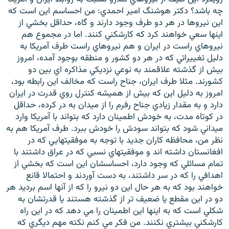
چه باشد؟ دکتر هوشنگ امير احمدي: من احساسم اين است که
اين نيروها در هر دو طرف وجود دارند و گاه، حداقل بخشي از
اينها سعي خواهند کرد که کارشکني کنند. اما در مجموع هم
نيروهاي راست در ايران و هم نيروهاي راست طرف آمريکا به
دليل تغييراتي که در هر دو کشور و منطقه بوجود آمده، امروز
بيش از گذشته علاقمند به نوعي نزديکي مذاکره اي بين دو
کشورند. مثلا طرف ايران، جناح راست که مخالف اين رابطه بود،
امروز به دليل اين که بيش از هميشه کنترل روي قدرت در ايران
دارد و به مقدار زيادي جناح رفرم را از ميدان به در کرده، حداقل
در کوتاه مدت، به خودش اطمينان دارد که بتواند با آمريکا وارد
ميداني شود که بتواند سودش را خودش ببرد. طرف آمريکا هم به
نظر من، محافظه کاران جديد با توجه به موفقيتهايي که در
افغانستان داشته اند و موفقيتهاي نسبي که در عراق داشتند با
تمام مسائلي که وجود دارد، احساسشان اين است که بخشي از
اهدافي را که در سر داشتند، به دست آوردند و احتمالا قانع
خواهند بود که به هر حال اين دو نيرو را که از آنها اسم برديد هر
دو در اين مقطع يا ضعيف تر از گذشته هستند يا قدرتشان به
شکلي است که به اينها اين اطمينان را مي دهد که در اين راه
کارشکني بيشتري نکنند. من فکر مي کنم نکته مهم ديگري که