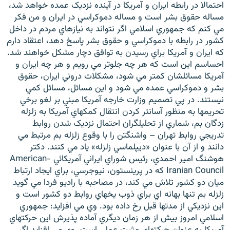
احتمالا در رابطه ايران و آمريکا در آينده نزديک عمده خواهد شد،
مساله حقوق بشر است و مساله دموکراسي در ايران و من فکر
مي کنم که جمهوري اسلامي اگر نتواند به نيازهاي مردم در داخل
کشور در رابطه با دموکراسي و حقوق بشر پاسخ دهد، اعتقاد دارم
که ايران و آمريکا براي رسيدن به توافق دچار مشکل خواهند شد.
احساسم اين است که هر چه جلوتر مي رويم و هر چه ايران و
آمريکا مسائلشان کمتر مي شود، مشکلات دروني ايران، حقوق
بشر و دموکراسي عمده مي شود و اين مسائل، مسائل کمي
نيستند. در پي تصميم وزارت خارجه آمريکا مبني بر لغو برخي
تحريمها به منظور آسانتر کردن انتقال کمکهاي آمريکا به زلزله
زدگان بم، شماري از تحليلگران احتمال نزديک شدن روابط
تدريجي روابط تهران – واشنگتن را با وقوع زلزله بم مرتبط مي
دانند و از آن با عنوان «ديپلماسي زلزله» ياد مي کنند. دکتر
هوشنگ امير احمدي، رئيس شوراي ايراني آمريكائي American-
Iranian Council كه در پرينستون، نيوجرسي، براي ايجاد ارتباط
ميان دو كشور تلاش مي كند، در مصاحبه با راديو فردا مي گويد
زلزله بم تنها بهانه اي براي ذوب يخهاي روابط دو کشور است و
اين نزديکي از مدتها قبل رخ داده بود. وي مي افزايد: جمهوري
اسلامي امروز بيش از هر زمان ديگري آماده پذيرش اين حرکتهاي
آمريکا به عنوان حرکتهاي مثبت عملي است. وي مي افزايد اگر