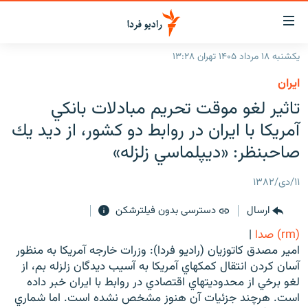
ینک‌های
ابلیت
سترسی
یکشنبه ۱۸ مرداد ۱۴۰۵ تهران ۱۳:۲۸
ازگشت
صفحه اصلی
ايران
ازگشت
ایران
تاثير لغو موقت تحريم مبادلات بانكي
ه
نوی
جهان
آمريكا با ايران در روابط دو كشور، از ديد يك
صلی
رادیو
صاحبنظر: «ديپلماسي زلزله»
فتن
ه
پادکست
انتخاب کنید و بشنوید
۱۱/دی/۱۳۸۲
فحه
چندرسانه‌ای
برنامه‌های رادیویی
ستجو
ارسال
دسترسی بدون فیلترشکن
زنان فردا
فرکانس‌ها
گزارش‌های تصویری
(rm) صدا
|
گزارش‌های ویدئویی
امير مصدق کاتوزيان (راديو فردا): وزرات خارجه آمريکا به منظور
English
آسان کردن انتقال کمکهاي آمريکا به آسيب ديدگان زلزله بم، از
لغو برخي از محدوديتهاي اقتصادي در روابط با ايران خبر داده
به ما بپیوندید
است. هرچند جزئيات آن هنوز مشخص نشده است. اما شماري