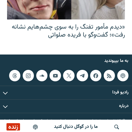
«دیدم مأمور تفنگ را به سوی چشم‌هایم نشانه
رفت»؛ گفت‌و‌گو با فریده صلواتی
به ما بپیوندید
رادیو فردا
درباره
© ۲۰۲۶ تمام حقوق این وب‌سایت، بر اساس مقررات کپی‌رایت، برای رادیو فردا
زنده
ما را در گوگل دنبال کنید
محفوظ است.