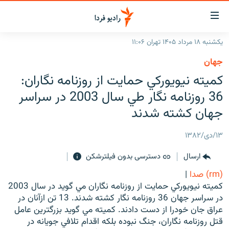
ینک‌های
ابلیت
سترسی
یکشنبه ۱۸ مرداد ۱۴۰۵ تهران ۱۱:۰۶
ازگشت
صفحه اصلی
جهان
ازگشت
ایران
کميته نيويورکي حمايت از روزنامه نگاران:
ه
نوی
جهان
36 روزنامه نگار طي سال 2003 در سراسر
صلی
رادیو
جهان کشته شدند
فتن
ه
پادکست
انتخاب کنید و بشنوید
۱۳/دی/۱۳۸۲
فحه
چندرسانه‌ای
برنامه‌های رادیویی
ستجو
ارسال
دسترسی بدون فیلترشکن
زنان فردا
فرکانس‌ها
گزارش‌های تصویری
(rm) صدا
|
گزارش‌های ویدئویی
کميته نيويورکي حمايت از روزنامه نگاران مي گويد در سال 2003
English
در سراسر جهان 36 روزنامه نگار کشته شدند. 13 تن ازآنان در
عراق جان خودرا از دست دادند. کميته مي گويد بزرگترين عامل
به ما بپیوندید
قتل روزنامه نگاران، جنگ نبوده بلکه اقدام تلافي جويانه در