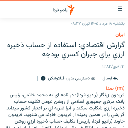
ینک‌های
ابلیت
سترسی
یکشنبه ۱۸ مرداد ۱۴۰۵ تهران ۰۸:۳۷
ازگشت
صفحه اصلی
ايران
ازگشت
ایران
گزارش اقتصادي: استفاده از حساب ذخيره
ه
نوی
جهان
ارزي براي جبران کسري بودجه
صلی
رادیو
فتن
۲۳/دی/۱۳۸۲
ه
پادکست
انتخاب کنید و بشنوید
فحه
ارسال
دسترسی بدون فیلترشکن
چندرسانه‌ای
برنامه‌های رادیویی
ستجو
(rm) صدا
|
زنان فردا
فرکانس‌ها
گزارش‌های تصویری
فريدون زرنگار (راديو فردا): در نامه اي به محمد خاتمي، رئيس
بانک مرکزي جمهوري اسلامي از روشن نبودن تکليف حساب
گزارش‌های ویدئویی
English
ذخيره ارزي شکايت ميکند و آنرا ضربه اي بر اعتبار کشور ميداند.
گزارشي را در همين زمينه از فريدون خاوند مي شنويد. فريدون
خاوند (راديو فردا، پاريس) تکليف حساب ذخيره ارزي روشن
به ما بپیوندید
نيست و همين بلاتکليفي يکي از دلايل کاهش اعتبار ايران در نظر