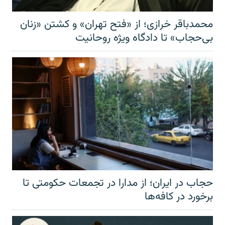
محمدباقر خرازی؛ از «فتح تهران» و کشتن «زنان
بی‌حجاب» تا دادگاه ویژه روحانیت
حجاب در ایران؛ از مدارا در تجمعات حکومتی تا
برخورد در کافه‌ها