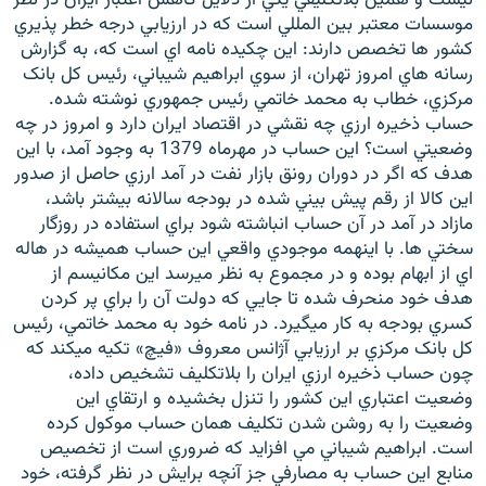
موسسات معتبر بين المللي است که در ارزيابي درجه خطر پذيري
کشور ها تخصص دارند: اين چکيده نامه اي است که، به گزارش
رسانه هاي امروز تهران، از سوي ابراهيم شيباني، رئيس کل بانک
مرکزي، خطاب به محمد خاتمي رئيس جمهوري نوشته شده.
حساب ذخيره ارزي چه نقشي در اقتصاد ايران دارد و امروز در چه
زبان‌های دیگر
وضعيتي است؟ اين حساب در مهرماه 1379 به وجود آمد، با اين
هدف که اگر در دوران رونق بازار نفت در آمد ارزي حاصل از صدور
اين کالا از رقم پيش بيني شده در بودجه سالانه بيشتر باشد،
مازاد در آمد در آن حساب انباشته شود براي استفاده در روزگار
سختي ها. با اينهمه موجودي واقعي اين حساب هميشه در هاله
اي از ابهام بوده و در مجموع به نظر ميرسد اين مکانيسم از
هدف خود منحرف شده تا جايي که دولت آن را براي پر کردن
کسري بودجه به کار ميگيرد. در نامه خود به محمد خاتمي، رئيس
کل بانک مرکزي بر ارزيابي آژانس معروف «فيچ» تکيه ميکند که
چون حساب ذخيره ارزي ايران را بلاتکليف تشخيص داده،
وضعيت اعتباري اين کشور را تنزل بخشيده و ارتقاي اين
وضعيت را به روشن شدن تکليف همان حساب موکول کرده
است. ابراهيم شيباني مي افزايد که ضروري است از تخصيص
منابع اين حساب به مصارفي جز آنچه برايش در نظر گرفته، خود