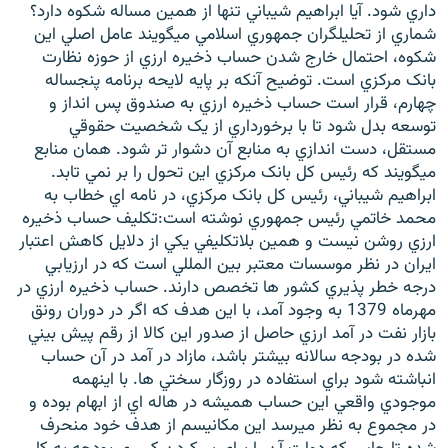
داري شود. آيا ابراهيم شيباني تنها از همين مساله شکوه دارد؟
شماري از تحليلگران جمهوري اسلامي ميگويند عامل اصلي اين
شکوه، احتمال خارج شدن حساب ذخيره ارزي از حوزه نظارت
بانک مرکزي است. توضيح آنکه بر پايه لايحه برنامه پنجساله
چهارم، قرار است حساب ذخيره ارزي به صندوق پس انداز و
توسعه بدل شود تا با برخورداري از يک شخصيت حقوقي
مستقل، دست اندازي به منابع آن دشوار تر شود. همان منابع
ميگويند که رئيس کل بانک مرکزي اين تحول را بر نمي تابد.
ابراهيم شيباني، رئيس کل بانک مرکزي، در نامه اي خطاب به
محمد خاتمي رئيس جمهوري نوشته است:تکليف حساب ذخيره
ارزي روشن نيست و همين بلاتکليفي يکي از دلايل کاهش اعتبار
ايران در نظر موسسات معتبر بين المللي است که در ارزيابي
درجه خطر پذيري کشور ها تخصص دارند. حساب ذخيره ارزي در
مهرماه 1379 به وجود آمد، با اين هدف که اگر در دوران رونق
بازار نفت در آمد ارزي حاصل از صدور اين کالا از رقم پيش بيني
شده در بودجه سالانه بيشتر باشد، مازاد در آمد در آن حساب
انباشته شود براي استفاده در روزگار سختي ها. با اينهمه
موجودي واقعي اين حساب هميشه در هاله اي از ابهام بوده و
در مجموع به نظر ميرسد اين مکانيسم از هدف خود منحرف