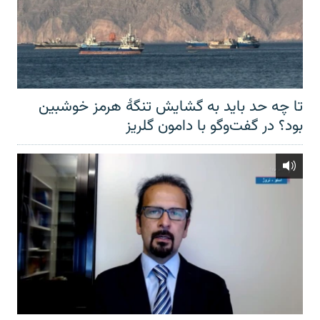
تا چه حد باید به گشایش تنگهٔ هرمز خوشبین
بود؟ در گفت‌وگو با دامون گلریز