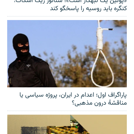
«پوتین یک تبهکار است»؛ سناتور ریک اسکات:
کنگره باید روسیه را پاسخگو کند
پاراگراف اول؛ اعدام در ایران، پروژه سیاسی یا
مناقشهٔ درون مذهبی؟