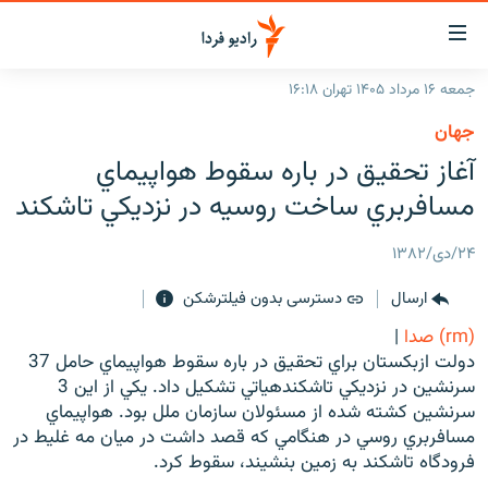
ینک‌های
ابلیت
سترسی
جمعه ۱۶ مرداد ۱۴۰۵ تهران ۱۶:۱۸
ازگشت
صفحه اصلی
جهان
ازگشت
ایران
آغاز تحقيق در باره سقوط هواپيماي
ه
نوی
جهان
مسافربري ساخت روسيه در نزديكي تاشكند
صلی
رادیو
فتن
۲۴/دی/۱۳۸۲
ه
پادکست
انتخاب کنید و بشنوید
فحه
ارسال
دسترسی بدون فیلترشکن
چندرسانه‌ای
برنامه‌های رادیویی
ستجو
(rm) صدا
|
زنان فردا
فرکانس‌ها
گزارش‌های تصویری
دولت ازبكستان براي تحقيق در باره سقوط هواپيماي حامل 37
سرنشين در نزديكي تاشكندهياتي تشكيل داد. يكي از اين 3
گزارش‌های ویدئویی
English
سرنشين كشته شده از مسئولان سازمان ملل بود. هواپيماي
مسافربري روسي در هنگامي كه قصد داشت در ميان مه غليط در
فرودگاه تاشكند به زمين بنشيند، سقوط كرد.
به ما بپیوندید