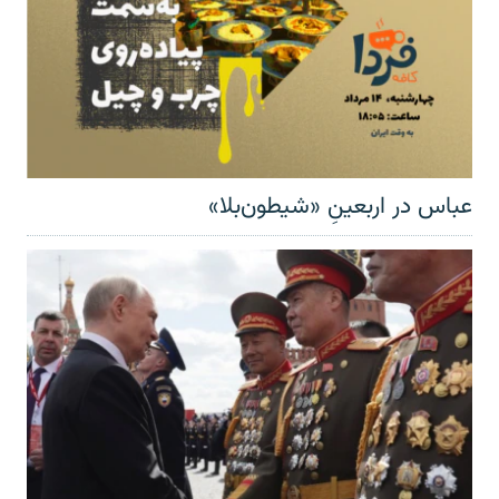
عباس در اربعینِ «شیطون‌بلا»