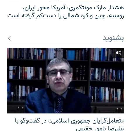
هشدار مارک مونتگمری: آمریکا محور ایران،
روسیه، چین و کره شمالی را دست‌کم گرفته است
بشنوید
«تعامل‌گرایان جمهوری اسلامی» در گفت‌وگو با
علیرضا نامور حقیقی