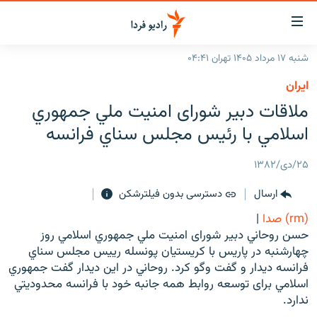
ینک‌های
ابلیت
سترسی
شنبه ۱۷ مرداد ۱۴۰۵ تهران ۰۴:۴۱
ازگشت
صفحه اصلی
ايران
ازگشت
ایران
ملاقات دبير شوراى امنيت ملي جمهوري
ه
نوی
جهان
اسلامي با رئيس مجلس سناي فرانسه
صلی
رادیو
فتن
۲۵/دی/۱۳۸۲
ه
پادکست
انتخاب کنید و بشنوید
فحه
ارسال
دسترسی بدون فیلترشکن
چندرسانه‌ای
برنامه‌های رادیویی
ستجو
(rm) صدا
|
زنان فردا
فرکانس‌ها
گزارش‌های تصویری
حسن روحاني دبير شوراى امنيت ملي جمهوري اسلامي روز
چهارشنبه در پاريس با کريستيان پونسله رييس مجلس سناي
گزارش‌های ویدئویی
English
فرانسه ديدار و گفت وگو کرد. روحاني در اين ديدار گفت جمهوري
اسلامي براى توسعه روابط همه جانبه خود با فرانسه محدوديتي
ندارد.
به ما بپیوندید