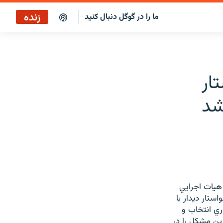
زنده
ما را در گوگل دنبال کنید
پخش آنلاین
پخش رادیویی
ار
پخش آنلاین
شد
پخش ماهواره‌ای
هيات اجرايي
تار ديدار با
ي انتخاب و
ين مشكل را در