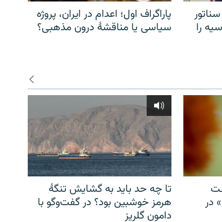
سناتور
پاراگراف اول؛ اعدام در ایران، پروژه
یه را
سیاسی یا مناقشهٔ درون مذهبی؟
شت
تا چه حد باید به گشایش تنگهٔ
» در
هرمز خوشبین بود؟ در گفت‌وگو با
دامون گلریز