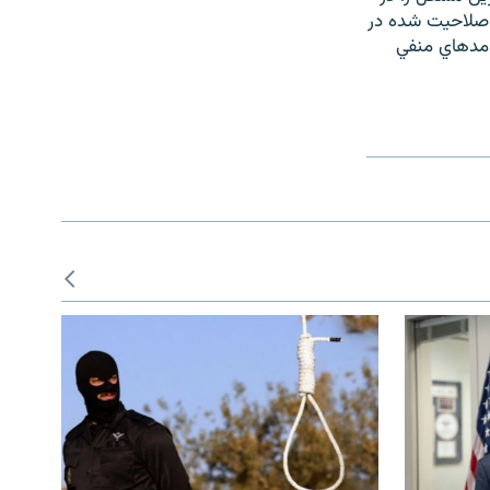
 صلاحيت شده در
يامدهاي منفي