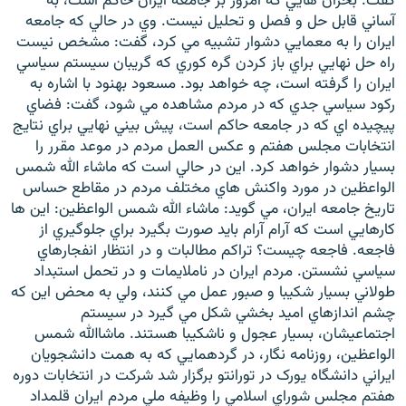
گفت: بحران هايي که امروز بر جامعه ايران حاکم است، به
آساني قابل حل و فصل و تحليل نيست. وي در حالي که جامعه
ايران را به معمايي دشوار تشبيه مي کرد، گفت: مشخص نيست
راه حل نهايي براي باز کردن گره کوري که گريبان سيستم سياسي
ايران را گرفته است، چه خواهد بود. مسعود بهنود با اشاره به
رکود سياسي جدي که در مردم مشاهده مي شود، گفت: فضاي
پيچيده اي که در جامعه حاکم است، پيش بيني نهايي براي نتايج
انتخابات مجلس هفتم و عکس العمل مردم در موعد مقرر را
بسيار دشوار خواهد کرد. اين در حالي است که ماشاء الله شمس
الواعظين در مورد واکنش هاي مختلف مردم در مقاطع حساس
تاريخ جامعه ايران، مي گويد: ماشاء الله شمس الواعظين: اين ها
کارهايي است که آرام آرام بايد صورت بگيرد براي جلوگيري از
فاجعه. فاجعه چيست؟ تراکم مطالبات و در انتظار انفجارهاي
سياسي نشستن. مردم ايران در ناملايمات و در تحمل استبداد
طولاني بسيار شکيبا و صبور عمل مي کنند، ولي به محض اين که
چشم اندازهاي اميد بخشي شکل مي گيرد در سيستم
اجتماعيشان، بسيار عجول و ناشکيبا هستند. ماشاالله شمس
الواعظين، روزنامه نگار، در گردهمايي که به همت دانشجويان
ايراني دانشگاه يورک در تورانتو برگزار شد شركت در انتخابات دوره
هفتم مجلس شوراي اسلامي را وظيفه ملي مردم ايران قلمداد