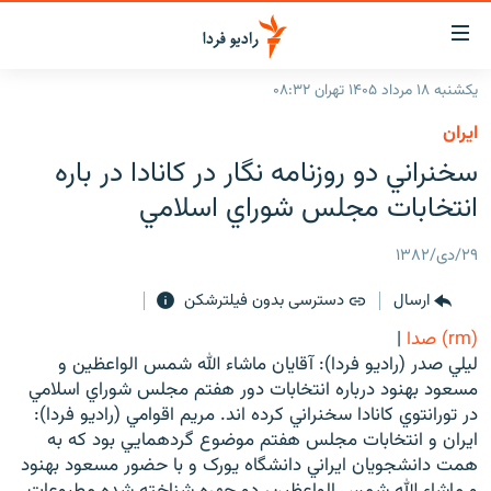
ینک‌های
ابلیت
سترسی
یکشنبه ۱۸ مرداد ۱۴۰۵ تهران ۰۸:۳۲
ازگشت
صفحه اصلی
ايران
ازگشت
ایران
سخنراني دو روزنامه نگار در كانادا در باره
ه
نوی
جهان
انتخابات مجلس شوراي اسلامي
صلی
رادیو
فتن
۲۹/دی/۱۳۸۲
ه
پادکست
انتخاب کنید و بشنوید
فحه
ارسال
دسترسی بدون فیلترشکن
چندرسانه‌ای
برنامه‌های رادیویی
ستجو
(rm) صدا
|
زنان فردا
فرکانس‌ها
گزارش‌های تصویری
ليلي صدر (راديو فردا): آقايان ماشاء الله شمس الواعظين و
مسعود بهنود درباره انتخابات دور هفتم مجلس شوراي اسلامي
گزارش‌های ویدئویی
English
در تورانتوي کانادا سخنراني کرده اند. مريم اقوامي (راديو فردا):
ايران و انتخابات مجلس هفتم موضوع گردهمايي بود که به
همت دانشجويان ايراني دانشگاه يورک و با حضور مسعود بهنود
به ما بپیوندید
و ماشاء الله شمس الواعظين، دو چهره شناخته شده مطبوعات