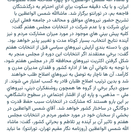
ايران، و با يک دقيقه سکوت براي اداي احترام به درگذشتگان
فاجعه بم، در تورانتو برگزار شد. ماشاالله شمس الواعظين با
تشريح حضور نيروهاي موافق و محالف در جامعه فعلي ايران
براي شرکت و يا عدم شرکت در انتخابات مجلس هفتم گفت:
کليه پيش بيني هاي موجود در مورد ميزان مشارکت مردم و نيز
زبان‌های دیگر
آينده نتايج انتخاب، بسيار کوتاه مدت و تغيير پذير خواهد بود.
وي با دسته بندي آرايش نيروهاي سياسي قبل از انتخابات هفتم
گفت: برخي معتقدند اگر انتخابات اين دوره از مجلس منجر به
شکل گرفتن اکثريت نيروهاي محافظه کار در مجلس هفتم شود،
با توجه به ناتواني آن ها از اداره کشور و فقدان مديران مدرن و
کارآمد، آن ها ناچار به توصل به نيروهاي اصلاح طلب خواهند
شد و بدين ترتيب اصلاح طلبان قادر به کسب امتياز مي شوند. از
سوي ديگر برخي از گروه ها همچون روشنفکران ديني، نيروهاي
ملي – مذهبي، و پاره اي از اقشار اجتماعي در سطوح دانشگاهي،
بر اين بارو هستند که مشارکت در انتخابات سبب حفظ قدرت و
دوگانگي در ساختار کشور خواهد شد. آقاي شمس الواعظين در
بخشي از سخنان خود در مورد حضور مردم در انتخابات مجلس
هفتم و تاثير آن بر آينده پر تلاطم و بحراني کشور، گفت: ماشاء
الله شمس الواعظين (روزنامه نگار مقيم تهران، تورانتو): ما نبايد