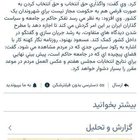
كرد. وي گفت: واگذاري حق انتخاب و حق انتخاب کردن به
صورت قرضي هم به حکومت مجاز نيست براي شهروندان يک
کشور. وي افزود: به نظر مي رسد تفکر حاکم بر جامعه و سياست
گذاران ايران بر اين امر گردش مي کند تا اجازه دهد با مطرح
شدن ديدگاه هاي متفاوت، به رشد جريان سازي و گفتگو در
داخل کشور کمک کند. مسعود بهنود، روزنامه نگار كهنه كار با
اشاره به رکود سياسي جدي که در مردم مشاهده مي شود، گفت:
فضاي پيچيده اي که در جامعه حاکم است، پيش بيني نهايي
براي نتايج انتخابات مجلس هفتم و عکس العمل مردم در موعد
مقرر را بسيار دشوار خواهد کرد.
ارسال
دسترسی بدون فیلترشکن
به ما بپیوندید
بیشتر بخوانید
گزارش و تحلیل