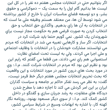
اگر بتوانيم حتي در انتخابات مجلس هفتم ده نفر را در کل اين
ليست ها بدانيم گام اول را به سمت يک – دموکراسي و حقوق
بشر، و دو توسعه فضاي مناسبات ايران با خارج از کشور برداشته
مي شود توسط آن ها، من معتقد هستم وظيفه ملي ما است که
در انتخابات به آن ها راي بدهيم. واگذاري حق انتخاب و حق
انتخاب کردن به صورت قرضي هم به حکومت مجاز نيست براي
شهروندان يک کشور. نمي گويم حتما بايد شرکت کرد در
انتخابات، اگر ساز و کارهايي تعبيه مي شد در انتخابات که مردم
مي توانستند مشارکت خودشان را در انتخابات با وظايف اجتماعي
و ملي اجرا مي کردند، ولي به ليست تحت امضاي نظارت
استصوابي هم راي نمي دادند، من قطعا مي گفتم که رايم اين
بود و نظرم اين بود که مردم در انتخابات شرکت کنند. م.ا.: وي
در مورد بحث هاي درون کشور در مورد انتخابات و اين واقعيت
که بحث تحريم انتخابات مجلس هفتم ديگر خط قرمز نيست،
گفت: به نظر مي رسد تفکر حاکم بر جامعه و سياست گذاران
ايران بر اين امر گردش مي کند تا اجازه دهد با مطرح شدن
ديدگاه هاي متفاوت، به رشد جريان سازي و گفتگو در داخل
کشور کمک کند. م.ا.: از سوي ديگر مسعود بهنود، روزنامه نگار
کهنه کار، با اشاره به ابهامات وسيع در شرايط سياسي کشور،