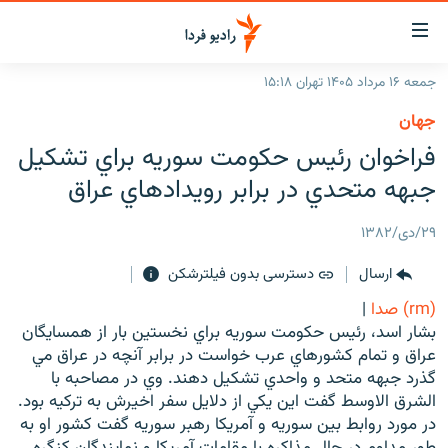
ینک‌های
ابلیت
سترسی
جمعه ۱۶ مرداد ۱۴۰۵ تهران ۱۵:۱۸
ازگشت
صفحه اصلی
جهان
ازگشت
ایران
فراخوان رئيس حكومت سوريه براي تشكيل
ه
نوی
جهان
جبهه متحدي در برابر رويدادهاي عراق
صلی
رادیو
فتن
۲۹/دی/۱۳۸۲
ه
پادکست
انتخاب کنید و بشنوید
فحه
ارسال
دسترسی بدون فیلترشکن
چندرسانه‌ای
برنامه‌های رادیویی
ستجو
(rm) صدا
|
زنان فردا
فرکانس‌ها
گزارش‌های تصویری
بشار اسد، رئيس حكومت سوريه براي نخستين بار از همسايگان
عراق و تمام كشورهاي عرب خواست در برابر آنچه در عراق مي
گزارش‌های ویدئویی
English
گذرد جبهه متحد و واحدي تشكيل دهند. وي در مصاحبه با
الشرق الاوسط گفت اين يكي از دلايل سفر اخيرش به تركيه بود.
در مورد روابط بين سوريه و آمريكا رهبر سوريه گفت كشور او به
به ما بپیوندید
طور مداوم در حال مذاكره با مقامات آمريكا و نمايندگان كنگره