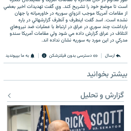
است تا موضع خود را تشريح كند. وي گفت تهديدات اخير بعضي
از مقامات آمريكا موجب انزواي سوريه در خاورميانه يا جهان
نشده است. اسد گفت اينطرف و آنطرف گزارشهائي در باره
بازداشت چند سوري در عراق در ارتباط با عمليات ضد نيروهاي
ائتلاف در عراق گزارش داده مي شود ولي مقامات آمريكا سندو
زبان‌های دیگر
مدركي در اين مورد به سوريه نشان نداده اند.
ارسال
دسترسی بدون فیلترشکن
به ما بپیوندید
بیشتر بخوانید
گزارش و تحلیل