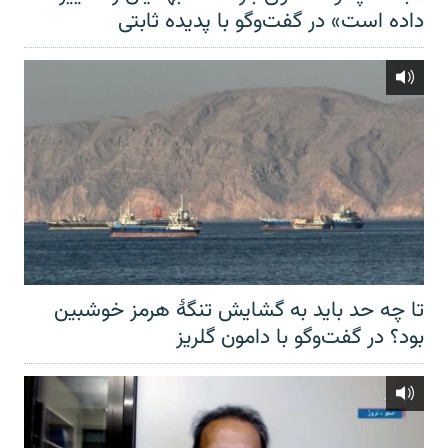
داده است» در گفت‌وگو با پدیده ثابتی
تا چه حد باید به گشایش تنگهٔ هرمز خوشبین
بود؟ در گفت‌وگو با دامون گلریز