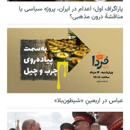
پاراگراف اول؛ اعدام در ایران، پروژه سیاسی یا
مناقشهٔ درون مذهبی؟
عباس در اربعینِ «شیطون‌بلا»