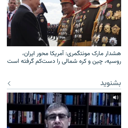
هشدار مارک مونتگمری: آمریکا محور ایران،
روسیه، چین و کره شمالی را دست‌کم گرفته است
بشنوید