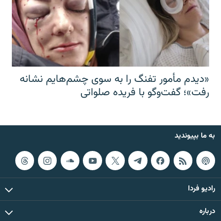
«دیدم مأمور تفنگ را به سوی چشم‌هایم نشانه
رفت»؛ گفت‌و‌گو با فریده صلواتی
به ما بپیوندید
رادیو فردا
درباره