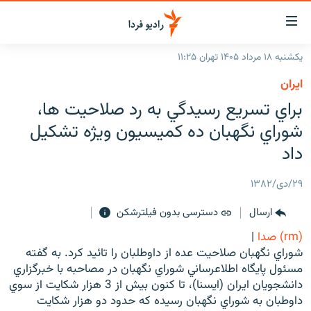
ینک‌های
ابلیت
سترسی
یکشنبه ۱۸ مرداد ۱۴۰۵ تهران ۱۱:۲۵
ازگشت
صفحه اصلی
ايران
ازگشت
ایران
براي تسريع رسيدگي به رد صلاحيت ها،
ه
نوی
جهان
شوراي نگهبان ده كميسيون ويژه تشكيل
صلی
رادیو
داد
فتن
ه
پادکست
انتخاب کنید و بشنوید
۲۹/دی/۱۳۸۲
فحه
چندرسانه‌ای
برنامه‌های رادیویی
ستجو
ارسال
دسترسی بدون فیلترشکن
زنان فردا
فرکانس‌ها
گزارش‌های تصویری
(rm) صدا
|
گزارش‌های ویدئویی
شوراي نگهبان صلاحيت عده از داوطلبان را تائيد كرد. به گفته
English
مسئول پايگاه اطلاعرساني شوراي نگهبان در مصاحبه با خبرگزاري
دانشجويان ايران (ايسنا)، تا كنون بيش از 3 هزار شكايت از سوي
به ما بپیوندید
داوطبان به شوراي نگهبان رسيده كه حدود دو هزار شكايت