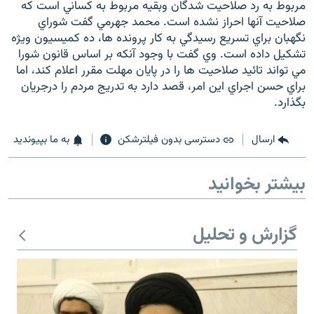
مربوط به رد صلاحيت شدگان وبقيه مربوط به كساني است كه
صلاحيت آنها احراز نشده است. محمد جهرمي گفت شوراي
نگهبان براي تسريع رسيدگي به كار پرونده ها، ده كميسيون ويژه
تشكيل داده است. وي گفت با وجود آنكه بر اساس قانون شورا
مي تواند تائيد صلاحيت ها را در پايان مهلت مقرر اعلام كند، اما
زبان‌های دیگر
براي حسن اجراي اين امر، قصد دارد به تدريج مردم را درجريان
بگذارد.
ارسال
دسترسی بدون فیلترشکن
به ما بپیوندید
بیشتر بخوانید
گزارش و تحلیل